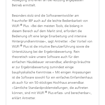
Auslegung und einen an die Nutzung angepassten
Betrieb ermittelt.
Besonders stolz sind die Softwareentwickler am
Fraunhofer IBP auch auf die leichte Bedienbarkeit von
®
WUFI
Plus. »Bei den meisten Tools, die bislang in
diesem Bereich auf dem Markt sind, erfordert die
Bedienung oft eine lange Einarbeitung und intensive
Hintergrundkenntnisse«, sagt Antretter. »Der Vorteil von
®
WUFI
Plus ist die intuitive Benutzerführung sowie die
Unterstützung bei der Ergebnisbewertung. Rein
theoretisch wäre unsere Software auch für den
einfachen Häuslebauer verwendbar, allerdings bräuchte
er zur Ergebnisbewertung zumindest einige
bauphysikalische Kenntnisse.« Mit einigen Anpassungen
ist die Software sowohl für ein einfaches Einfamilienhaus
als auch für ein 50-stöckiges Hochhaus anwendbar.
»Sämtliche Standardproblemstellungen, die auftreten
®
können, sind mit WUFI
Plus erfass- und berechenbar«,
erklärt Antretter.