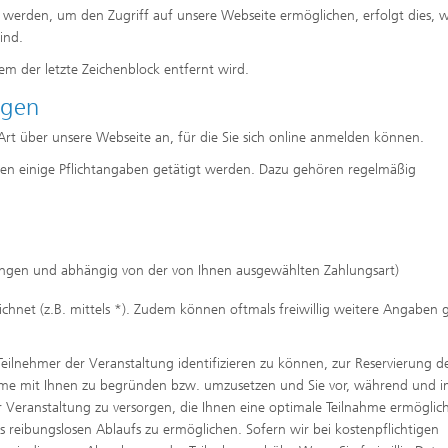
werden, um den Zugriff auf unsere Webseite ermöglichen, erfolgt dies, w
ind.
em der letzte Zeichenblock entfernt wird.
ngen
Art über unsere Webseite an, für die Sie sich online anmelden können.
n einige Pflichtangaben getätigt werden. Dazu gehören regelmäßig
tungen und abhängig von der von Ihnen ausgewählten Zahlungsart)
ichnet (z.B. mittels *). Zudem können oftmals freiwillig weitere Angaben g
Teilnehmer der Veranstaltung identifizieren zu können, zur Reservierung d
ahme mit Ihnen zu begründen bzw. umzusetzen und Sie vor, während und 
r Veranstaltung zu versorgen, die Ihnen eine optimale Teilnahme ermöglic
 reibungslosen Ablaufs zu ermöglichen. Sofern wir bei kostenpflichtigen