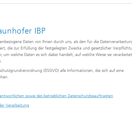
rung und Demonstration
Werkstoffe und Produktsysteme
k
chnik und passive
Nachhaltiges Bauen
steme
nen
aunhofer IBP
Leistungszentrum Mass
nd Fahrzeugklimatisierung
Nachhaltige Luftfahrt
Personalization
l und Schadensfälle im
nbezogene Daten von Ihnen durch uns, als den für die Datenverarbeitun
ess
Methoden der Ganzheitlichen
ert, die zur Erfüllung der festgelegten Zwecke und gesetzlicher Verpflich
gswerkzeuge
Bilanzierung
er, um welche Daten es sich dabei handelt, auf welche Weise sie verarbeitet
e und Mikrobiologie
n.
che Behaglichkeit, Modelle
Data-Science enhanced Product
ulation
Stewardship
chutzgrundverordnung (DSGVO) alle Informationen, die sich auf eine
nalytik
iehen.
nungs- und
chutztechnik
ntwortlichen sowie des betrieblichen Datenschutzbeauftragten
er Verarbeitung
lität im Innenraum