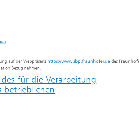
ion
eitung auf der Webpräsenz
https://www.ibp.fraunhofer.de
des
Fraunhofe
rmation Bezug nehmen.
®
es für die Verarbeitung
 betrieblichen