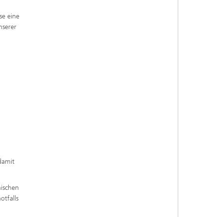
se eine
nserer
damit
nischen
otfalls