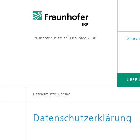
Fraunhofer-Institut für Bauphysik IBP
Fraun
ÜBER 
Datenschutzerklärung
ÜBER UNS
KOMPETENZEN
GESCHÄFTSFELDER | PRODUKTE
Datenschutzerklärung
Bauakustik
Gebäude