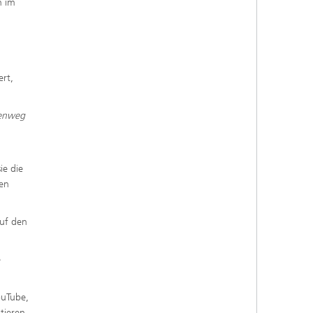
n im
rt,
kenweg
ie die
nen
auf den
e
ouTube,
tieren