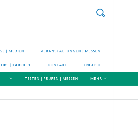
SE | MEDIEN
VERANSTALTUNGEN | MESSEN
JOBS | KARRIERE
KONTAKT
ENGLISH
TESTEN | PRÜFEN | MESSEN
MEHR
[X]
[X]
[X]
Material- und Systemprüfung