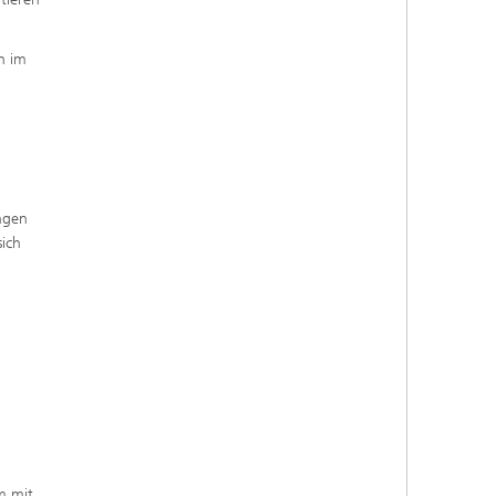
n im
ngen
ich
m mit