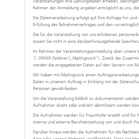
Veranstaltungen Ihre Zahlungsdaten erheben, benötigen
Rahmen der Anmeldung angeben ermöglicht es uns, die 
Die Datenverarbeitung erfolgt auf Ihre Anfrage hin und 
Erfüllung des Teilnehmervertrages und den vorvertragli
Die für die Veranstaltung von uns erhobenen personen
soweit Sie nicht in eine darüberhinausgehende Speicheru
Im Rahmen der Veranstaltungsanmeldung über unsere We
7, 09569 Oederan
(„Mailingwork“). Zweck der Zusammen
werden die eingegebenen Daten auf den Servern von Mai
Wir haben mit Mailingwork einen Auftragsverarbeitungsve
Daten in unserem Auftrag in Einklang mit der Datensch
Personen gewährleisten.
Um die Veranstaltung bildlich zu dokumentieren werden F
Aufnahmen direkt oder indirekt identifiziert werden kö
Die Aufnahmen werden für Fraunhofer erstellt und für 
interne und externe Berichterstattung von und durch F
Darüber hinaus werden die Aufnahmen für die Nachberic
Xing oder unserer Webseite veröffentlicht. Diese Verarb