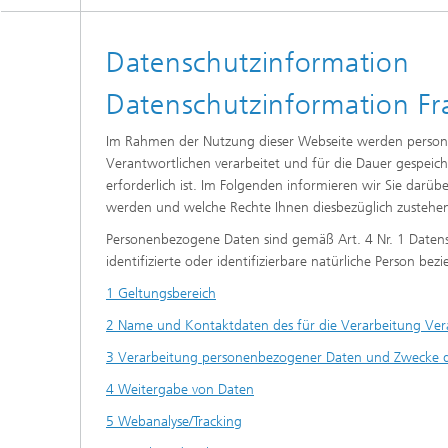
Digitale und nachhaltige Akustik
Evaluie
Sensori
Datenschutzinformation
Technischer Schallschutz und
Lichtte
Fahrzeugakustik
Solarsy
Emissio
Datenschutzinformation Fr
Human-Centered Acoustic Design
Flug- u
und User Research
Materia
Im Rahmen der Nutzung dieser Webseite werden persone
Bauproz
Verantwortlichen verarbeitet und für die Dauer gespeich
Musikalische und Photoakustik
Planun
erforderlich ist. Im Folgenden informieren wir Sie darüb
Ökologi
werden und welche Rechte Ihnen diesbezüglich zustehe
Thermis
Urbane und Architekturakustik
und Sim
Personenbezogene Daten sind gemäß Art. 4 Nr. 1 Datens
Spurena
identifizierte oder identifizierbare natürliche Person bez
1 Geltungsbereich
Verbren
Umwelts
2 Name und Kontaktdaten des für die Verarbeitung Vera
3 Verarbeitung personenbezogener Daten und Zwecke d
4 Weitergabe von Daten
Luftqua
5 Webanalyse/Tracking