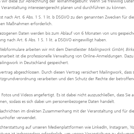
 wir diese zur Abrechnung der Teilnahmegebühr. Wenn Sie freiwillig Date
Veranstaltung interessengerecht planen und durchführen zu können.
ist nach Art. 6 Abs. 1 S. 1 lit. b DSGVO zu den genannten Zwecken für die
chen Maßnahmen erforderlich.
bezogenen Daten werden bis zum Ablauf von 6 Monaten von uns gespeiche
ng nach Art. 6 Abs. 1 S. 1 lit. a DSGVO eingewilligt haben.
bformulare arbeiten wir mit dem Dienstleister
Mailingwork GmbH, Bir
arbeit ist die professionelle Verwaltung von Online-Anmeldungen. Dazu
lingwork in Deutschland gespeichert.
rtrag abgeschlossen. Durch diesen Vertrag versichert Mailingwork, dass s
utzgrundverordnung verarbeiten und den Schutz der Rechte der betroffe
otos und Videos angefertigt. Es ist dabei nicht auszuschließen, dass Sie 
nnen, sodass es sich dabei um personenbezogene Daten handelt.
Nachrichten im direkten Zusammenhang mit der Veranstaltung und für di
raunhofer verwendet.
hterstattung auf unseren Medienplattformen wie LinkedIn, Instagram, Y
eitung ist insbesondere erforderlich, um unsere Veranstaltung zu dokumen