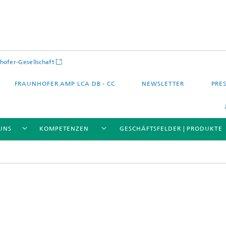
hofer-Gesellschaft
FRAUNHOFER AMP LCA DB - CC
NEWSLETTER
PRES
UNS
KOMPETENZEN
GESCHÄFTSFELDER | PRODUKTE
 – Quartier – Stadt
Energie und Mobilität