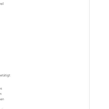
eil
etätigt
es
im
hen