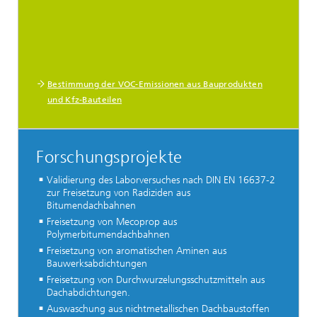
Bestimmung der VOC-Emissionen aus Bauprodukten
und Kfz-Bauteilen
Forschungsprojekte
Validierung des Laborversuches nach DIN EN 16637-2
zur Freisetzung von Radiziden aus
Bitumendachbahnen
Freisetzung von Mecoprop aus
Polymerbitumendachbahnen
Freisetzung von aromatischen Aminen aus
Bauwerksabdichtungen
Freisetzung von Durchwurzelungsschutzmitteln aus
Dachabdichtungen.
Auswaschung aus nichtmetallischen Dachbaustoffen