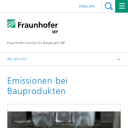
ENGLISH
Fraunhofer-Institut für Bauphysik IBP
Wo bin ich?
Kompetenzen
Emissionen bei
Umwelt, Hygiene und Sensorik
Emissionen
Bauprodukten