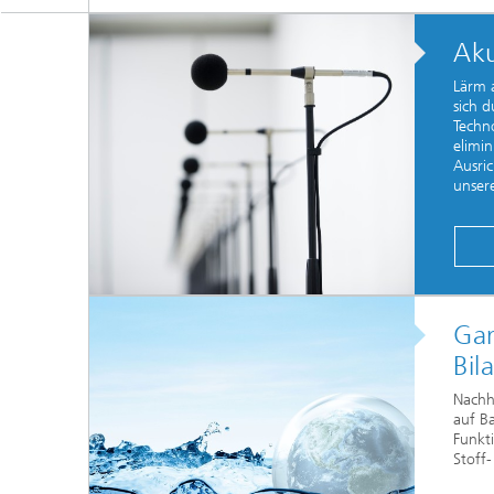
Aku
Lärm a
sich d
Techn
elimi
Ausric
unsere
Gan
Bil
Nachh
auf Ba
Funkti
Stoff