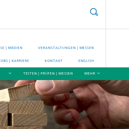
SE | MEDIEN
VERANSTALTUNGEN | MESSEN
JOBS | KARRIERE
KONTAKT
ENGLISH
TESTEN | PRÜFEN | MESSEN
MEHR
[X]
[X]
[X]
Material- und Systemprüfung