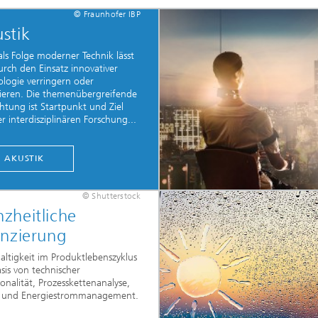
© Fraunhofer IBP
stik
ls Folge moderner Technik lässt
urch den Einsatz innovativer
ologie verringern oder
nieren. Die themenübergreifende
htung ist Startpunkt und Ziel
r interdisziplinären Forschung...
AKUSTIK
®
© Shutterstock
zheitliche
anzierung
altigkeit im Produktlebenszyklus
sis von technischer
onalität, Prozesskettenanalyse,
- und Energiestrommanagement.