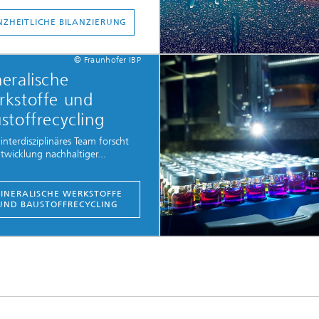
ZHEITLICHE BILANZIERUNG
© Fraunhofer IBP
eralische
kstoffe und
stoffrecycling
interdisziplinäres Team forscht
twicklung nachhaltiger...
INERALISCHE WERKSTOFFE
UND BAUSTOFFRECYCLING