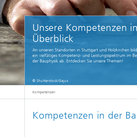
Digitale und nachhaltige Akustik
Evaluie
Sensori
Technischer Schallschutz und
Lichtte
Fahrzeugakustik
Solarsy
Unsere Kompetenzen i
Emissio
Human-Centered Acoustic Design
Überblick
Flug- u
und User Research
Materia
Bauproz
An unseren Standorten in Stuttgart und Holzkirchen bil
Musikalische und Photoakustik
Planun
ein vielfätiges Kompetenz- und Leistungsspektrum im Be
Ökologi
der Bauphysik ab. Entdecken Sie unsere Themen!
Thermis
Urbane und Architekturakustik
und Sim
Spurena
© Shutterstock/Gajus
Verbren
Kompetenzen
Umwelts
An unseren Standorten in Stuttgart
Kompetenzen in der Ba
Luftqua