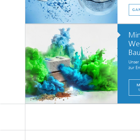
GAN
Min
Wer
Bau
Unser 
zur En
M