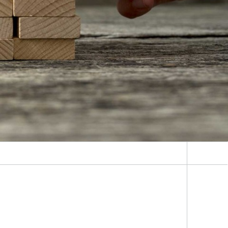
Klimasimulation und
Freilanduntersuchung
Hygrothermische Systemanalysen
Stadtbauphysikalische Modellierung
®
Markttechnische Umsetzung
Aktuelle Forschungsthemen
ektrum im Bereich der Bauphysik ab.