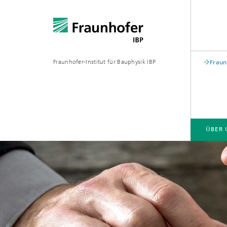
Fraunhofer-Institut für Bauphysik IBP
Fraun
ÜBER 
ÜBER UNS
KOMPETENZEN
GESCHÄFTSFELDER | PRODUKTE
Bauakustik
Gebäude