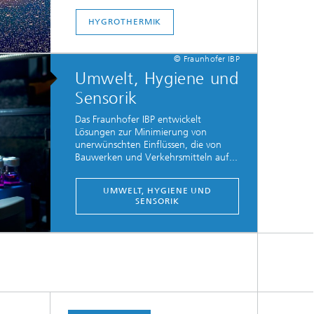
HYGROTHERMIK
© Fraunhofer IBP
Umwelt, Hygiene und
Sensorik
Das Fraunhofer IBP entwickelt
Lösungen zur Minimierung von
unerwünschten Einflüssen, die von
Bauwerken und Verkehrsmitteln auf...
UMWELT, HYGIENE UND
SENSORIK