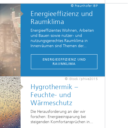
© Fraunhofer IBP
Energieeffizienz und
Raumklima
Energieeffizientes Wohnen, Arbeiten
und Bauen sowie nutzer- und
nutzungsgerechtes Raumklima in
Innenräumen sind Themen der...
ENERGIEEFFIZIENZ UND
RAUMKLIMA
© iStock / phive2015
Hygrothermik –
Feuchte- und
Wärmeschutz
Die Herausforderung an der wir
forschen: Energieeinsparung bei
steigenden Komfortansprüchen in...