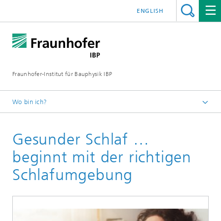
ENGLISH
Fraunhofer-Institut für Bauphysik IBP
Wo bin ich?
Kompetenzen
Gesunder Schlaf …
Akustik
Human-Centered Acoustic Design und User Research
beginnt mit der richtigen
Schlafumgebung