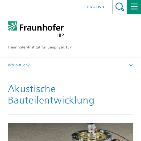
ENGLISH
Fraunhofer-Institut für Bauphysik IBP
Wo bin ich?
Kompetenzen
Akustische
Akustik
Bauakustik
Bauteilentwicklung