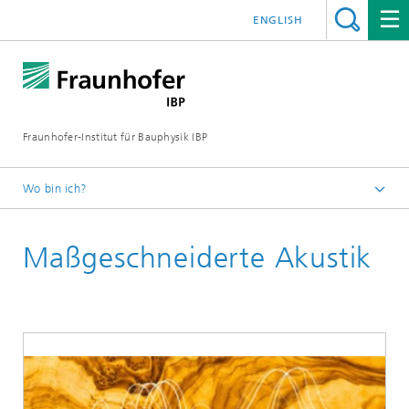
ENGLISH
Fraunhofer-Institut für Bauphysik IBP
Wo bin ich?
Kompetenzen
Maßgeschneiderte Akustik
Akustik
Digitale und nachhaltige Akustik