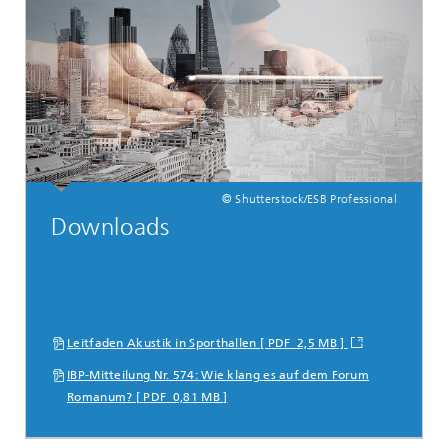
© Shutterstock/ESB Professional
Downloads
Leitfaden Akustik in Sporthallen [ PDF 2,5 MB ]
IBP-Mitteilung Nr. 574: Wie klang es auf dem Forum
Romanum? [ PDF 0,81 MB ]