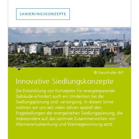
SANIERUNGSKONZEPTE
© Fraunhofer IBP
Innovative Siedlungskonzepte
Die Entwicklung von Konzepten für energiesparende
Gebäude erfordert auch ein Umdenken bei der
Siedlungsplanung und -versorgung. In diesem Sinne
widmen wir uns seit vielen Jahren speziell den
Fragestellungen der energetischen Siedlungsplanung, die
insbesondere auf das optimale Zusammenwirken von
Wärmeverlustsenkung und Wärmegewinnung setzt.