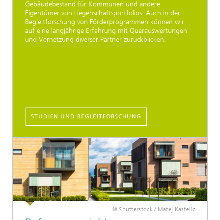
Gebäudebestand für Kommunen und andere
Eigentümer von Liegenschaftsportfolios. Auch in der
Begleitforschung von Förderprogrammen können wir
auf eine langjährige Erfahrung mit Querauswertungen
und Vernetzung diverser Partner zurückblicken.
STUDIEN UND BEGLEITFORSCHUNG
© Shutterstock / Matej Kastelic