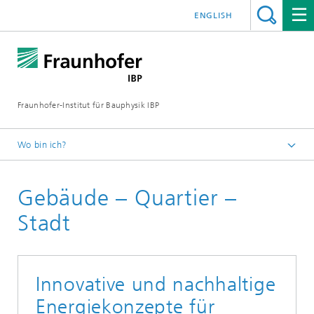
ENGLISH
Fraunhofer-Institut für Bauphysik IBP
Wo bin ich?
Kompetenzen
Gebäude – Quartier –
Energieeffizienz und Raumklima
Stadt
Innovative und nachhaltige
Energiekonzepte für