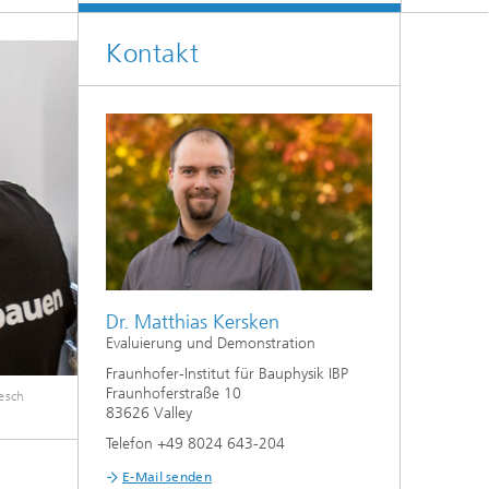
Klimasimulation und
Freilanduntersuchung
Kontakt
Hygrothermische Systemanalysen
Stadtbauphysikalische Modellierung
®
Markttechnische Umsetzung
Aktuelle Forschungsthemen
Dr. Matthias Kersken
Evaluierung und Demonstration
Fraunhofer-Institut für Bauphysik IBP
Fraunhoferstraße 10
iesch
83626 Valley
Telefon +49 8024 643-204
E-Mail senden