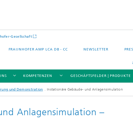
hofer-Gesellschaft
FRAUNHOFER AMP LCA DB - CC
NEWSLETTER
PRES
UNS
KOMPETENZEN
GESCHÄFTSFELDER | PRODUKTE
erung und Demonstration
Instationäre Gebäude- und Anlagensimulation
und Anlagensimulation –
 – Quartier – Stadt
Energie und Mobilität