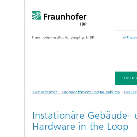
Fraunhofer-Institut für Bauphysik IBP
Fraun
ÜBER 
Kompetenzen
Energieeffizienz und Raumklima
Evalui
ÜBER UNS
KOMPETENZEN
GESCHÄFTSFELDER | PRODUKTE
Instationäre Gebäude- 
Hardware in the Loop
Bauakustik
Gebäude