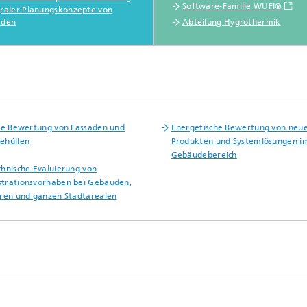
Software-Familie WUFI®
graler Planungskonzepte von
aden
Abteilung Hygrothermik
le Bewertung von Fassaden und
Energetische Bewertung von neu
ehüllen
Produkten und Systemlösungen i
Gebäudebereich
hnische Evaluierung von
trationsvorhaben bei Gebäuden,
ren und ganzen Stadtarealen