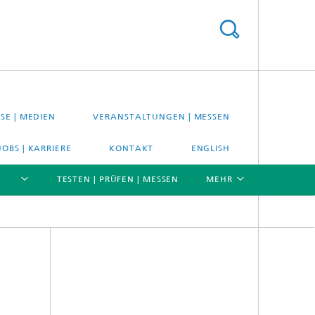
SE | MEDIEN
VERANSTALTUNGEN | MESSEN
JOBS | KARRIERE
KONTAKT
ENGLISH
TESTEN | PRÜFEN | MESSEN
MEHR
[X]
[X]
[X]
Material- und Systemprüfung