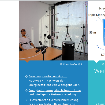
© Fraunhofer IBP
©
Wei
Forschungsvorhaben »In situ
Nachweis« – Nachweis der
Energieeffizienz von Wohngebäuden
Energieeinsparung durch Smart Home
und intelligente Heizungsregelung
Prüfverfahren zur Vereinheitlichung
der energetischen Bewertung von
Funk