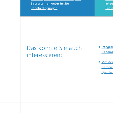
Bausystemen unter in situ
inte
Randbedingungen
Fass
Das könnte Sie auch
Integra
Gebäud
interessieren:
Messtec
Demons
Quartie