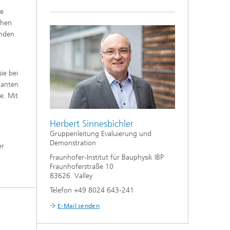
ie
chen
enden
ie bei
ianten
e. Mit
Herbert Sinnesbichler
Gruppenleitung Evaluierung und
Demonstration
er
Fraunhofer-Institut für Bauphysik IBP
.
Fraunhoferstraße 10
83626 Valley
Telefon +49 8024 643-241
E-Mail senden