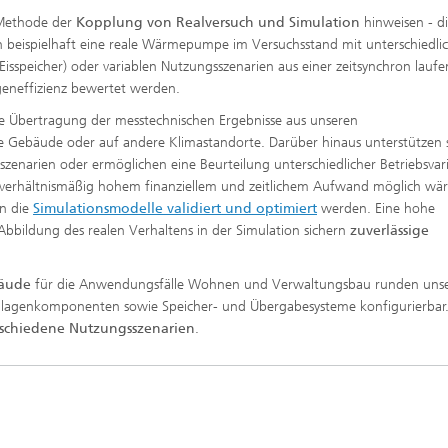
 Methode der
Kopplung von Realversuch und Simulation
hinweisen - d
nn beispielhaft eine reale Wärmepumpe im Versuchsstand mit unterschiedli
isspeicher) oder variablen Nutzungsszenarien aus einer zeitsynchron lauf
ageneffizienz bewertet werden.
e Übertragung der messtechnischen Ergebnisse aus unseren
e Gebäude oder auf andere Klimastandorte. Darüber hinaus unterstützen s
szenarien oder ermöglichen eine Beurteilung unterschiedlicher Betriebsvar
erhältnismäßig hohem finanziellem und zeitlichem Aufwand möglich wär
en die
Simulationsmodelle validiert und optimiert
werden. Eine hohe
Abbildung des realen Verhaltens in der Simulation sichern
zuverlässige
®
bäude
für die Anwendungsfälle Wohnen und Verwaltungsbau runden uns
 Anlagenkomponenten sowie Speicher- und Übergabesysteme konfigurierbar
rschiedene Nutzungsszenarien
.