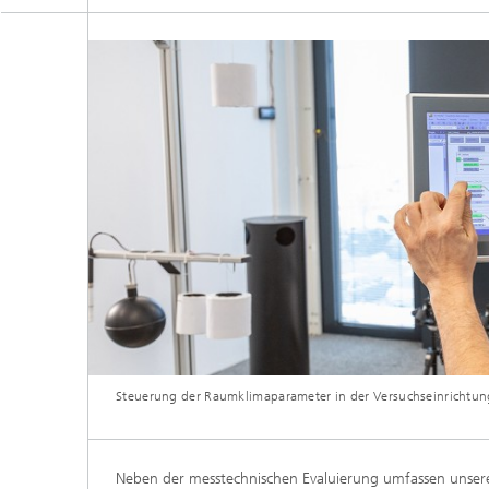
Digitale und nachhaltige Akustik
Evaluie
Sensori
Technischer Schallschutz und
Lichtte
Fahrzeugakustik
Solarsy
Emissio
Human-Centered Acoustic Design
Flug- u
und User Research
Materia
Bauproz
Musikalische und Photoakustik
Planun
Ökologi
Thermis
Urbane und Architekturakustik
und Sim
Spurena
Verbren
Umwelts
Steuerung der Raumklimaparameter in der Versuchseinrichtu
Luftqua
Neben der messtechnischen Evaluierung umfassen unse