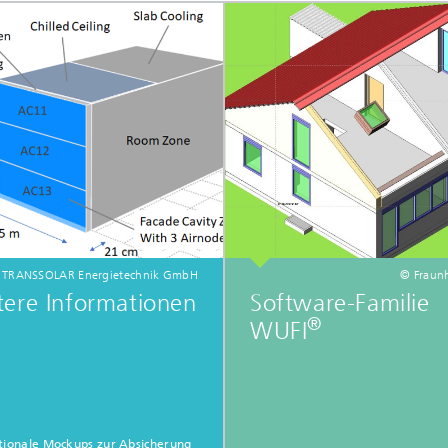
 TRANSSOLAR Energietechnik GmbH
© Fraunh
tere Informationen
Software-Familie
®
WUFI
tionale Mockups zur Absicherung