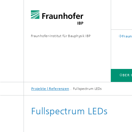
Fraunhofer-Institut für Bauphysik IBP
Fraun
ÜBER 
Projekte | Referenzen
Fullspectrum LEDs
ÜBER UNS
KOMPETENZEN
GESCHÄFTSFELDER | PRODUKTE
Fullspectrum LEDs
Bauakustik
Gebäude