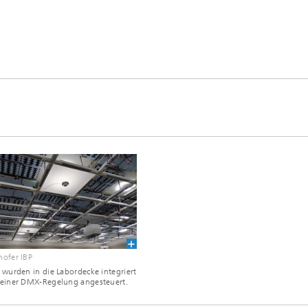
hofer IBP
 wurden in die Labordecke integriert
 einer DMX-Regelung angesteuert.