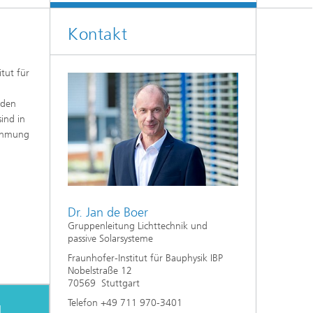
Klimasimulation und
Freilanduntersuchung
Kontakt
Hygrothermische Systemanalysen
tut für
Stadtbauphysikalische Modellierung
oden
®
Markttechnische Umsetzung
ind in
nehmung
Aktuelle Forschungsthemen
Dr. Jan de Boer
Gruppenleitung Lichttechnik und
passive Solarsysteme
Fraunhofer-Institut für Bauphysik IBP
Nobelstraße 12
70569 Stuttgart
Telefon +49 711 970-3401
d