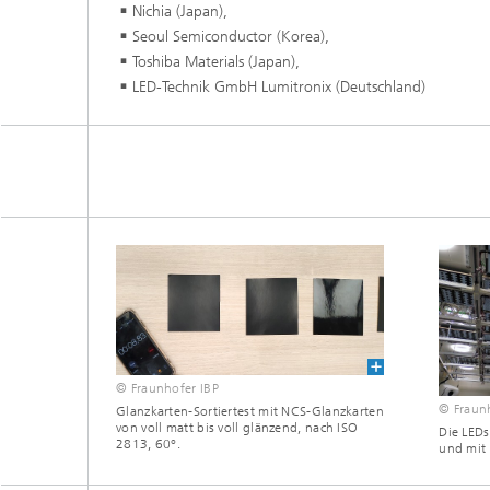
Nichia (Japan),
Seoul Semiconductor (Korea),
Toshiba Materials (Japan),
LED-Technik GmbH Lumitronix (Deutschland)
© Fraunhofer IBP
© Fraun
Glanzkarten-Sortiertest mit NCS-Glanzkarten
von voll matt bis voll glänzend, nach ISO
Die LEDs
2813, 60°.
und mit