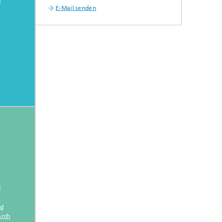
E-Mail senden
d
ed
arch