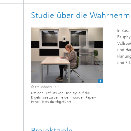
Digitale und nachhaltige Akustik
Evaluie
Sensori
Studie über die Wahrnehm
Technischer Schallschutz und
Lichtte
Fahrzeugakustik
Solarsy
Emissio
In Zusa
Human-Centered Acoustic Design
Flug- u
und User Research
Bauphys
Materia
Vollspe
Bauproz
Musikalische und Photoakustik
Planun
und Hau
Planung
Ökologi
und Eff
Thermis
Urbane und Architekturakustik
und Sim
Spurena
Verbren
© Fraunhofer IBP
Umwelts
Um den Einfluss von Displays auf die
Ergebnisse zu vermeiden, wurden Paper-
Pencil-Tests durchgeführt.
Luftqua
Projektziele