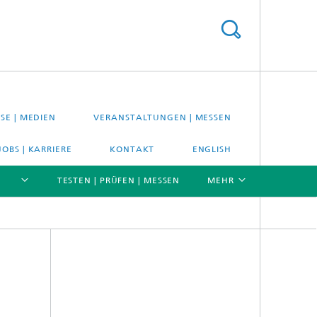
SE | MEDIEN
VERANSTALTUNGEN | MESSEN
JOBS | KARRIERE
KONTAKT
ENGLISH
TESTEN | PRÜFEN | MESSEN
MEHR
[X]
[X]
[X]
Material- und Systemprüfung