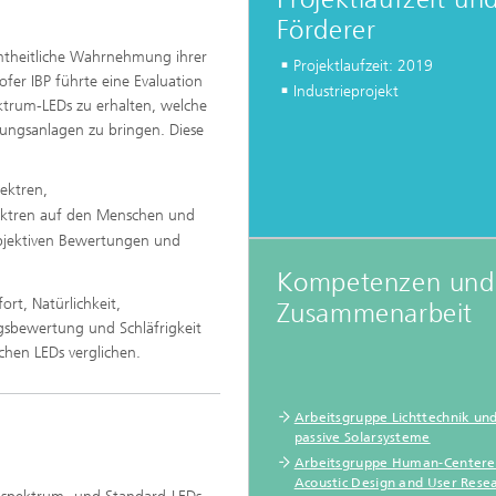
Förderer
amtheitliche Wahrnehmung ihrer
Projektlaufzeit: 2019
er IBP führte eine Evaluation
Industrieprojekt
ktrum-LEDs zu erhalten, welche
htungsanlagen zu bringen. Diese
ektren,
pektren auf den Menschen und
subjektiven Bewertungen und
®
Kompetenzen und
rt, Natürlichkeit,
Zusammenarbeit
sbewertung und Schläfrigkeit
hen LEDs verglichen.
Arbeitsgruppe Lichttechnik un
passive Solarsysteme
Arbeitsgruppe Human-Center
Acoustic Design and User Rese