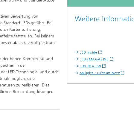
llspektrum- und Standard-LEDs
ektiven Bewertung von
Weitere Informati
ie Standard-LEDs geführt. Bei
urch Kartensortierung,
ffekte feststellen. Bei keinem
 besser ab als die Vollspektrum-
LED inside
und der hohen Komplexität und
LEDs MAGAZINE
pektren in der
LUX REVIEW
g der LED-Technologie, und durch
on-light – Licht im Netz
tmals möglich, eine
aturen zu realisieren. Dies
nstlichen Beleuchtungslösungen