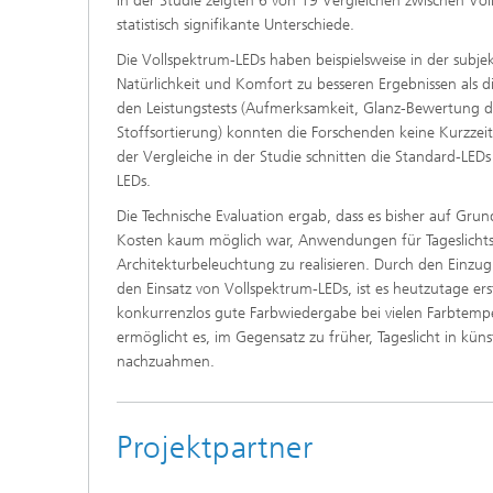
In der Studie zeigten 6 von 19 Vergleichen zwischen Vo
statistisch signifikante Unterschiede.
Die Vollspektrum-LEDs haben beispielsweise in der subj
Natürlichkeit und Komfort zu besseren Ergebnissen als d
den Leistungstests (Aufmerksamkeit, Glanz-Bewertung d
Stoffsortierung) konnten die Forschenden keine Kurzzeite
der Vergleiche in der Studie schnitten die Standard-LEDs
LEDs.
Die Technische Evaluation ergab, dass es bisher auf Gr
Kosten kaum möglich war, Anwendungen für Tageslichts
Architekturbeleuchtung zu realisieren. Durch den Einzu
den Einsatz von Vollspektrum-LEDs, ist es heutzutage ers
konkurrenzlos gute Farbwiedergabe bei vielen Farbtemper
ermöglicht es, im Gegensatz zu früher, Tageslicht in kü
nachzuahmen.
Projektpartner