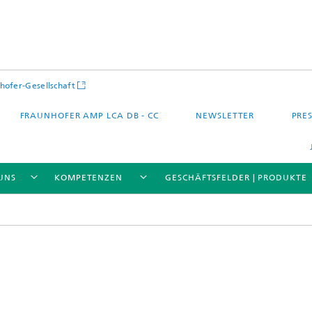
hofer-Gesellschaft
FRAUNHOFER AMP LCA DB - CC
NEWSLETTER
PRES
UNS
KOMPETENZEN
GESCHÄFTSFELDER | PRODUKTE
 – Quartier – Stadt
Energie und Mobilität