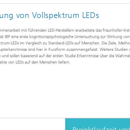
rung und Demonstration
Werkstoffe und Produktsysteme
k
ung von Vollspektrum LEDs
chnik und passive
Nachhaltiges Bauen
steme
nen
Leistungszentrum Mass
mmenarbeit mit führenden LED-Herstellern erarbeitete das Fraunhofer-Insti
nd Fahrzeugklimatisierung
Nachhaltige Luftfahrt
Personalization
ik IBP eine erste kognitionspsychologische Untersuchung zur Wirkung von
l und Schadensfälle im
ktrum-LEDs im Vergleich zu Standard-LEDs auf Menschen. Die Ziele, Meth
ess
Methoden der Ganzheitlichen
gswerkzeuge
pterkenntnisse sind hier in Kurzform zusammengefasst. Weitere Studien s
Bilanzierung
 und sollen basierend auf der ersten Studie Erkenntnisse über die Wahr
e und Mikrobiologie
ekte von LEDs auf den Menschen liefern.
che Behaglichkeit, Modelle
Data-Science enhanced Product
ulation
Stewardship
nalytik
nungs- und
chutztechnik
lität im Innenraum
Projektlaufzeit un