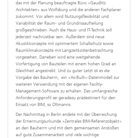
das mit der Planung beauftragte Büro »Gaudlitz
Architekten« aus Wolfsburg und die anderen Fachplaner
zukommt. Vor allem wird Nutzungsflexibilität und
Variabilität der Raum- und Grundrissaufteilung
großgeschrieben. Auch die Haus- und IT-Technik soll
jederzeit nachrüstbar sein. Außerdem sind neue
Akustikkonzepte mit optimiertem Schallschutz sowie
Raumklimakonzepte mit Langzeitkostenbetrachtung
vorgesehen. Daneben wird eine weitgehende
Vorfertigung von Bauteilen mit einem hohen Grad an
Gleichheit angestrebt. Und zu guter Letzt ist es die
Vorgabe des Bauherrn, ein »As-Built«-Datenmodell zur
weiteren Verwendung mit der eigenen Facility-
Management-Software zu erhalten. Das umfangreiche
Anforderungsprofil sei geradezu prädestiniert für den
Einsatz von BIM, so Oltmanns.
Der Nachmittag in Berlin endete mit der Überreichung
der Ernennungsurkunde »Zentrales BIM-Referenzobjekt«
an den Bauherrn und mit dem gemeinsamen Anstoßen
auf gute Zusammenarbeit und viele wichtige