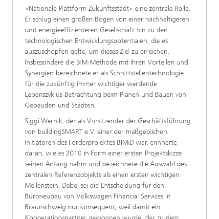
»Nationale Plattform Zukunftsstadt« eine zentrale Rolle.
Er schlug einen großen Bogen von einer nachhaltigeren
und energieeffizienteren Gesellschaft hin zu den
technologischen Entwicklungspotentialen, die es
auszuschöpfen gelte, um dieses Ziel zu erreichen.
Insbesondere die BIM-Methode mit ihren Vorteilen und
Synergien bezeichnete er als Schnittstellentechnologie
für die zukünftig immer wichtiger werdende
Lebenszyklus-Betrachtung beim Planen und Bauen von
Gebäuden und Städten.
Siggi Wernik, der als Vorsitzender der Geschäftsführung
von buildingSMART e.V. einer der maßgeblichen
Initiatoren des Förderprojektes BIMiD war, erinnerte
daran, wie es 2010 in Form einer ersten Projektskizze
seinen Anfang nahm und bezeichnete die Auswahl des
zentralen Referenzobjekts als einen ersten wichtigen
Meilenstein. Dabei sei die Entscheidung für den
Büroneubau von Volkswagen Financial Services in
Braunschweig nur konsequent, weil damit ein
Kooperationspartner gewonnen wurde, der zu dem