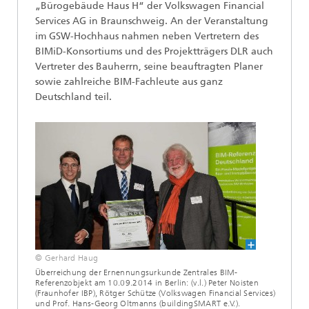
„Bürogebäude Haus H“ der Volkswagen Financial
Services AG in Braunschweig. An der Veranstaltung
im GSW-Hochhaus nahmen neben Vertretern des
BIMiD-Konsortiums und des Projektträgers DLR auch
Vertreter des Bauherrn, seine beauftragten Planer
sowie zahlreiche BIM-Fachleute aus ganz
Deutschland teil.
© Gerhard Haug
Überreichung der Ernennungsurkunde Zentrales BIM-
Referenzobjekt am 10.09.2014 in Berlin: (v.l.) Peter Noisten
(Fraunhofer IBP), Rötger Schütze (Volkswagen Financial Services)
und Prof. Hans-Georg Oltmanns (buildingSMART e.V.).