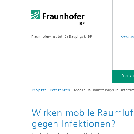
Fraunhofer-Institut für Bauphysik IBP
Fraun
ÜBER 
Projekte | Referenzen
Mobile Raumluftreiniger in Unterri
ÜBER UNS
KOMPETENZEN
GESCHÄFTSFELDER | PRODUKTE
Wirken mobile Raumluft
gegen Infektionen?
Bauakustik
Gebäude