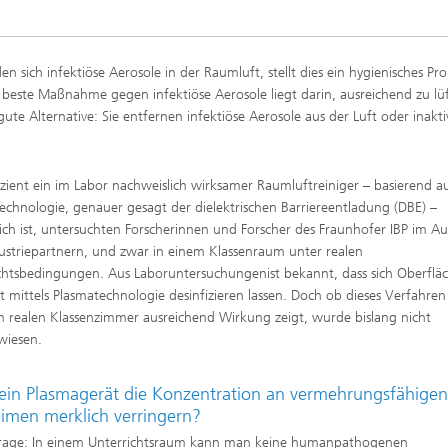
rung und Demonstration
Werkstoffe und Produktsysteme
k
chnik und passive
Nachhaltiges Bauen
steme
 sich infektiöse Aerosole in der Raumluft, stellt dies ein hygienisches Pr
nen
este Maßnahme gegen infektiöse Aerosole liegt darin, ausreichend zu lüft
Leistungszentrum Mass
ute Alternative: Sie entfernen infektiöse Aerosole aus der Luft oder inakti
nd Fahrzeugklimatisierung
Nachhaltige Luftfahrt
Personalization
l und Schadensfälle im
ess
Methoden der Ganzheitlichen
gswerkzeuge
Bilanzierung
izient ein im Labor nachweislich wirksamer Raumluftreiniger – basierend a
e und Mikrobiologie
echnologie, genauer gesagt der dielektrischen Barriereentladung (DBE) –
che Behaglichkeit, Modelle
Data-Science enhanced Product
lich ist, untersuchten Forscherinnen und Forscher des Fraunhofer IBP im Au
ulation
Stewardship
nalytik
ustriepartnern, und zwar in einem Klassenraum unter realen
chtsbedingungen. Aus Laboruntersuchungenist bekannt, dass sich Oberflä
nungs- und
t mittels Plasmatechnologie desinfizieren lassen. Doch ob dieses Verfahre
chutztechnik
m realen Klassenzimmer ausreichend Wirkung zeigt, wurde bislang nicht
wiesen.
ein Plasmagerät die Konzentration an vermehrungsfähige
lität im Innenraum
eimen merklich verringern?
Frage: In einem Unterrichtsraum kann man keine humanpathogenen