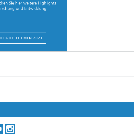
ken Sie hier weitere Highlights
orschung und Entwicklung.
HLIGHT-THEMEN 2021