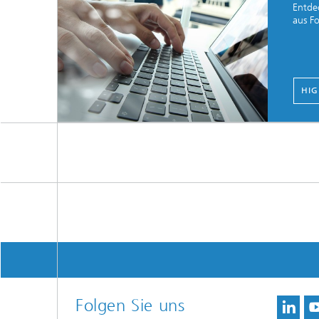
Entdec
aus F
HIG
Folgen Sie uns