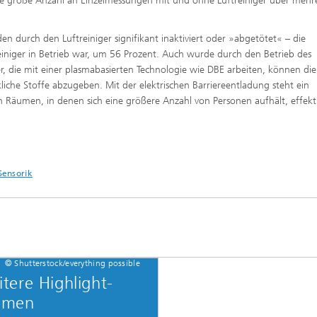
e große Anzahl an Einzelmessungen mit und ohne Luftreiniger über mehr
n durch den Luftreiniger signifikant inaktiviert oder »abgetötet« – die
iniger in Betrieb war, um 56 Prozent. Auch wurde durch den Betrieb des
er, die mit einer plasmabasierten Technologie wie DBE arbeiten, können die
iche Stoffe abzugeben. Mit der elektrischen Barriereentladung steht ein
n Räumen, in denen sich eine größere Anzahl von Personen aufhält, effekt
Sensorik
© Shutterstock/everything possible
tere Highlight-
emen