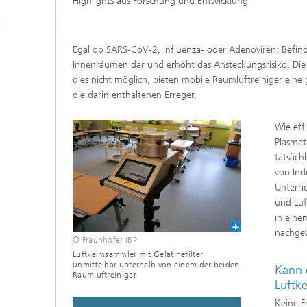
Highlights aus Forschung und Entwicklung
Digitale und nachhaltige Akustik
Evaluie
Sensori
Technischer Schallschutz und
Lichtte
Fahrzeugakustik
Solarsy
Egal ob SARS-CoV-2, Influenza- oder Adenoviren: Befinden
Emissio
Innenräumen dar und erhöht das Ansteckungsrisiko. Die b
Human-Centered Acoustic Design
dies nicht möglich, bieten mobile Raumluftreiniger eine g
Flug- u
und User Research
Materia
die darin enthaltenen Erreger.
Bauproz
Musikalische und Photoakustik
Planun
Wie eff
Ökologi
Plasmat
Thermis
Urbane und Architekturakustik
tatsäch
und Sim
Spurena
von Ind
Unterri
Verbren
und Luf
Umwelts
in eine
nachge
© Fraunhofer IBP
Luftkeimsammler mit Gelatinefilter
unmittelbar unterhalb von einem der beiden
Kann 
Raumluftreiniger.
Luftqua
Luftk
Keine 