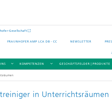
hofer-Gesellschaft
FRAUNHOFER AMP LCA DB - CC
NEWSLETTER
PRES
UNS
KOMPETENZEN
GESCHÄFTSFELDER | PRODUKTE
chtsräumen
reiniger in Unterrichtsräumen
 – Quartier – Stadt
Energie und Mobilität