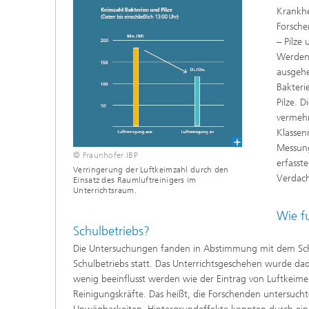
Krankhe
Forsche
– Pilze
Werden 
ausgehe
Bakteri
Pilze. 
vermehr
Klassen
Messung
© Fraunhofer IBP
erfasst
Verringerung der Luftkeimzahl durch den
Verdach
Einsatz des Raumluftreinigers im
Unterrichtsraum.
Wie f
Schulbetriebs?
Die Untersuchungen fanden in Abstimmung mit dem Schu
Schulbetriebs statt. Das Unterrichtsgeschehen wurde da
wenig beeinflusst werden wie der Eintrag von Luftkeim
Reinigungskräfte. Das heißt, die Forschenden untersuch