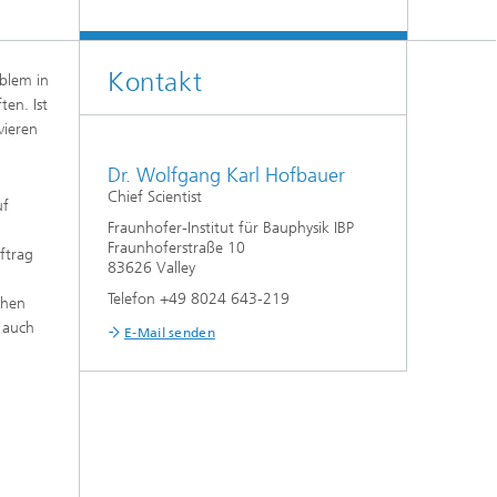
Klimasimulation und
Freilanduntersuchung
Hygrothermische Systemanalysen
Kontakt
oblem in
en. Ist
vieren
Stadtbauphysikalische Modellierung
Dr. Wolfgang Karl Hofbauer
®
Markttechnische Umsetzung
Chief Scientist
uf
Fraunhofer-Institut für Bauphysik IBP
Aktuelle Forschungsthemen
Fraunhoferstraße 10
ftrag
83626 Valley
Telefon +49 8024 643-219
chen
n auch
E-Mail senden
n