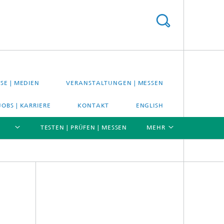
SE | MEDIEN
VERANSTALTUNGEN | MESSEN
JOBS | KARRIERE
KONTAKT
ENGLISH
TESTEN | PRÜFEN | MESSEN
MEHR
[X]
[X]
[X]
Material- und Systemprüfung