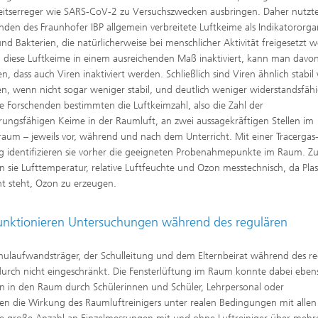
itserreger wie SARS-CoV-2 zu Versuchszwecken ausbringen. Daher nutzte
nden des Fraunhofer IBP allgemein verbreitete Luftkeime als Indikatororg
 und Bakterien, die natürlicherweise bei menschlicher Aktivität freigesetzt 
diese Luftkeime in einem ausreichenden Maß inaktiviert, kann man davo
n, dass auch Viren inaktiviert werden. Schließlich sind Viren ähnlich stabil
en, wenn nicht sogar weniger stabil, und deutlich weniger widerstandsfähi
Die Forschenden bestimmten die Luftkeimzahl, also die Zahl der
ungsfähigen Keime in der Raumluft, an zwei aussagekräftigen Stellen im
raum – jeweils vor, während und nach dem Unterricht. Mit einer Tracergas
 identifizieren sie vorher die geeigneten Probenahmepunkte im Raum. Zus
®
en sie Lufttemperatur, relative Luftfeuchte und Ozon messtechnisch, da Pla
t steht, Ozon zu erzeugen.
unktionieren Untersuchungen während des regulären
laufwandsträger, der Schulleitung und dem Elternbeirat während des re
durch nicht eingeschränkt. Die Fensterlüftung im Raum konnte dabei eben
en in den Raum durch Schülerinnen und Schüler, Lehrpersonal oder
ten die Wirkung des Raumluftreinigers unter realen Bedingungen mit allen