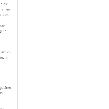
n die
anismen
werden.
n
 wie
g als
-
ätzlich
sma in
gulären
so