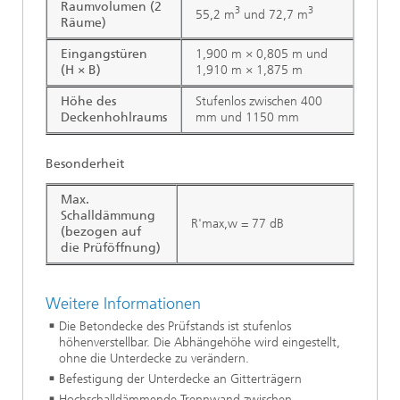
Raumvolumen (2
3
3
55,2 m
und 72,7 m
Räume)
Eingangstüren
1,900 m × 0,805 m und
(H × B)
1,910 m × 1,875 m
Höhe des
Stufenlos zwischen 400
Deckenhohlraums
mm und 1150 mm
Besonderheit
Max.
Schalldämmung
R'max,w = 77 dB
(bezogen auf
die Prüföffnung)
Weitere Informationen
Die Betondecke des Prüfstands ist stufenlos
höhenverstellbar. Die Abhängehöhe wird eingestellt,
ohne die Unterdecke zu verändern.
Befestigung der Unterdecke an Gitterträgern
Hochschalldämmende Trennwand zwischen