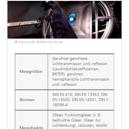
© Fraunhofer IBP/Bernd Müller
Gerichtet-gerichtete
Lichttransmission und -reflexion
(Leuchtdichtekoeffizienten,
Messgrößen
BRTDF), gerichtet-
hemisphärische Lichttransmission
und -reflexion
DIN EN 410, DIN EN 13363, DIN
Normen
EN 14500, DIN EN 14501, DIN V
18599-4
Gläser, Funktionsgläser (z. B.
bedruckte Gläser, Gläser zur
Lichtlenkung), Jalousien, textiler
Messobjekte