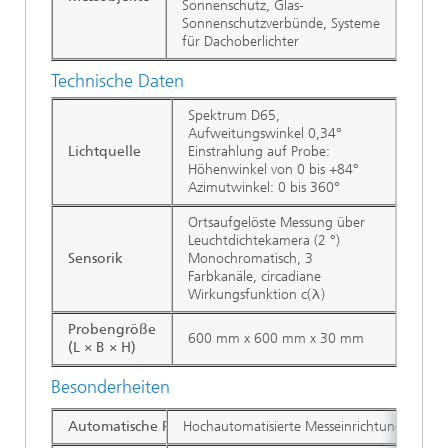
Sonnenschutz, Glas-
Sonnenschutzverbünde, Systeme
für Dachoberlichter
Technische Daten
Spektrum D65,
Aufweitungswinkel 0,34°
Lichtquelle
Einstrahlung auf Probe:
Höhenwinkel von 0 bis +84°
Azimutwinkel: 0 bis 360°
Ortsaufgelöste Messung über
Leuchtdichtekamera (2 °)
Sensorik
Monochromatisch, 3
Farbkanäle, circadiane
Wirkungsfunktion c(λ)
Probengröße
600 mm x 600 mm x 30 mm
(L × B × H)
Besonderheiten
Automatische Probenpositionierung
Hochautomatisierte Messeinrichtung. Unter