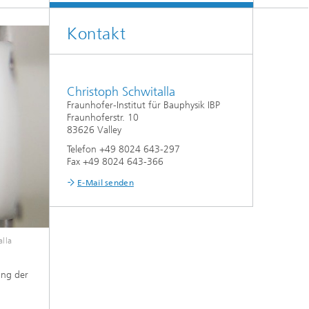
Klimasimulation und
Freilanduntersuchung
Kontakt
Hygrothermische Systemanalysen
Stadtbauphysikalische Modellierung
Christoph Schwitalla
Fraunhofer-Institut für Bauphysik IBP
®
Markttechnische Umsetzung
Fraunhoferstr. 10
83626 Valley
Telefon +49 8024 643-297
Aktuelle Forschungsthemen
Fax +49 8024 643-366
E-Mail senden
alla
ung der