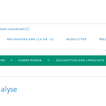
hofer-Gesellschaft
FRAUNHOFER AMP LCA DB - CC
NEWSLETTER
PRES
UNS
KOMPETENZEN
GESCHÄFTSFELDER | PRODUKTE
alyse
 – Quartier – Stadt
Energie und Mobilität