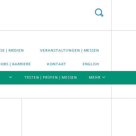
SE | MEDIEN
VERANSTALTUNGEN | MESSEN
JOBS | KARRIERE
KONTAKT
ENGLISH
TESTEN | PRÜFEN | MESSEN
MEHR
[X]
[X]
[X]
Material- und Systemprüfung