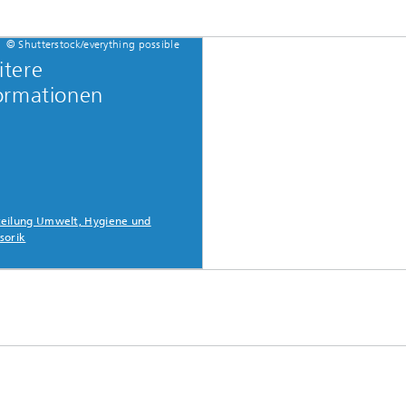
© Shutterstock/everything possible
tere
ormationen
eilung Umwelt, Hygiene und
sorik