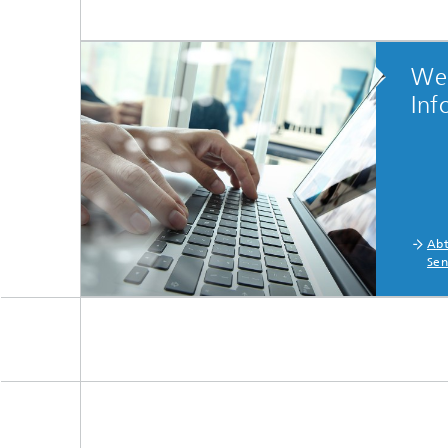
Wei
Inf
Abt
Sen