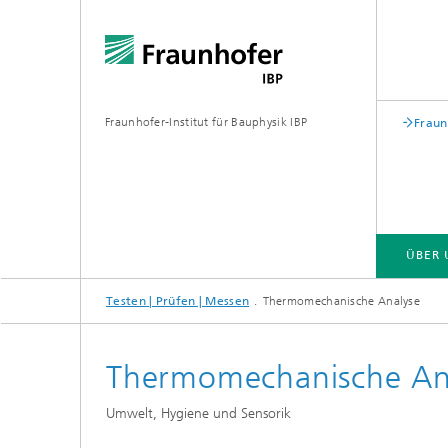
Fraunhofer-Institut für Bauphysik IBP
Fraun
ÜBER 
Testen | Prüfen | Messen
Thermomechanische Analyse
ÜBER UNS
KOMPETENZEN
GESCHÄFTSFELDER | PRODUKTE
Thermomechanische An
Bauakustik
Gebäude
Umwelt, Hygiene und Sensorik