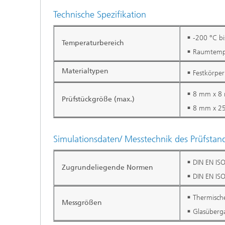
Technische Spezifikation
-200 °C b
Temperaturbereich
Raumtempe
Materialtypen
Festkörper
8 mm x 8 
Prüfstückgröße (max.)
8 mm x 25
Simulationsdaten/ Messtechnik des Prüfstan
DIN EN IS
Zugrundeliegende Normen
DIN EN IS
Thermisch
Messgrößen
Glasüberg