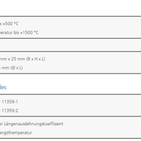
is +500 °C
ratur bis +1500 °C
mm x 25 mm (B x H x L)
 mm (Ø x L)
®
des
O 11359-1
O 11359-2
er Längenausdehnungskoeffizient
angsthemperatur