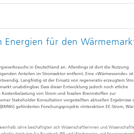
rung und Demonstration
Werkstoffe und Produktsysteme
k
chnik und passive
Nachhaltiges Bauen
steme
nen
Leistungszentrum Mass
nd Fahrzeugklimatisierung
Nachhaltige Luftfahrt
Personalization
n Energien für den Wärmemark
l und Schadensfälle im
ess
Methoden der Ganzheitlichen
gswerkzeuge
Bilanzierung
e und Mikrobiologie
che Behaglichkeit, Modelle
Data-Science enhanced Product
gieverbrauchs in Deutschland an. Allerdings ist dort die Nutzung
ulation
Stewardship
eigenden Anteilen im Stromsektor entfernt. Eine »Wärmewende« ist
nalytik
wendig. Langfristig ist der Einsatz von regenerativ erzeugtem Str
arkt unabdingbar. Dass dieser Entwicklung jedoch noch etliche
nungs- und
chutztechnik
 Kostenbelastung von Strom und fossilen Brennstoffen zur
ner Stakeholder Konsultation vorgestellten aktuellen Ergebnisse 
 (BMWi) geförderten Forschungsprojekts »Interaktion EE-Strom, Wä
lität im Innenraum
eieinhalb Jahre beschäftigten sich Wissenschaftlerinnen und Wissenschaftl
unhofer-Instituten für Bauphysik IBP und Windenergie und Energiesystem