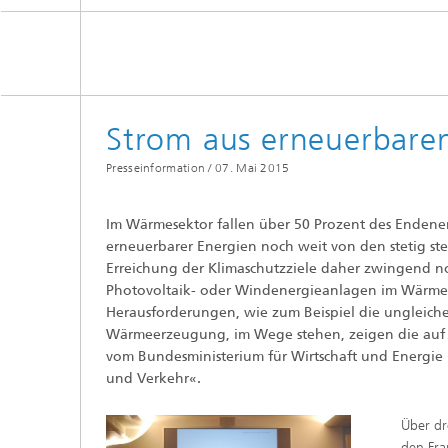
Digitale und nachhaltige Akustik
Evaluie
Sensori
Technischer Schallschutz und
Lichtte
Fahrzeugakustik
Solarsy
Emissio
Human-Centered Acoustic Design
Flug- u
und User Research
Strom aus erneuerbare
Materia
Bauproz
Musikalische und Photoakustik
Presseinformation /
07. Mai 2015
Planun
Ökologi
Thermis
Urbane und Architekturakustik
Im Wärmesektor fallen über 50 Prozent des Endener
und Sim
erneuerbarer Energien noch weit von den stetig st
Spurena
Erreichung der Klimaschutzziele daher zwingend not
Photovoltaik- oder Windenergieanlagen im Wärmem
Verbren
Umwelts
Herausforderungen, wie zum Beispiel die ungleiche
Wärmeerzeugung, im Wege stehen, zeigen die auf ei
vom Bundesministerium für Wirtschaft und Energie
und Verkehr«.
Luftqua
Über dr
den Fra