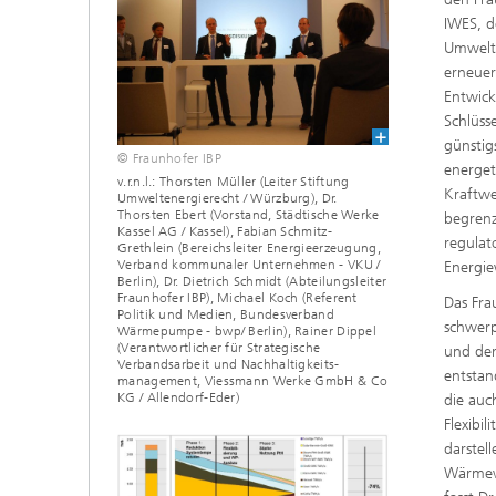
IWES, d
Umweltf
erneuer
Entwick
Schlüss
günstig
© Fraunhofer IBP
energet
v.r.n.l.: Thorsten Müller (Leiter Stiftung
Kraftwe
Umweltenergierecht / Würzburg), Dr.
Thorsten Ebert (Vorstand, Städtische Werke
begrenz
Kassel AG / Kassel), Fabian Schmitz-
regulat
Grethlein (Bereichsleiter Energieerzeugung,
Verband kommunaler Unternehmen - VKU /
Energi
Berlin), Dr. Dietrich Schmidt (Abteilungsleiter
Fraunhofer IBP), Michael Koch (Referent
Das Fra
Politik und Medien, Bundesverband
schwerp
Wärmepumpe - bwp/ Berlin), Rainer Dippel
(Verantwortlicher für Strategische
und der
Verbandsarbeit und Nachhaltigkeits-
entstan
management, Viessmann Werke GmbH & Co
KG / Allendorf-Eder)
die auc
Flexibi
darstel
Wärmeve