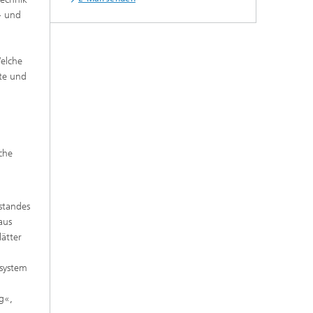
- und
Welche
ste und
che
standes
aus
ätter
esystem
g«,