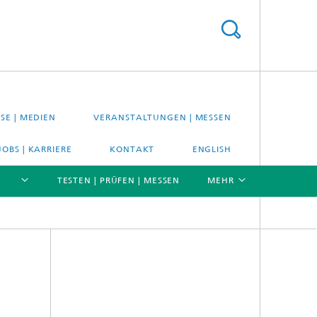
SE | MEDIEN
VERANSTALTUNGEN | MESSEN
JOBS | KARRIERE
KONTAKT
ENGLISH
TESTEN | PRÜFEN | MESSEN
MEHR
[X]
[X]
[X]
Material- und Systemprüfung