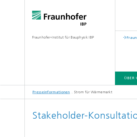
Fraunhofer-Institut für Bauphysik IBP
Fraun
ÜBER 
Presseinformationen
Strom für Wärmemarkt
ÜBER UNS
KOMPETENZEN
GESCHÄFTSFELDER | PRODUKTE
Stakeholder-Konsultati
Bauakustik
Gebäude