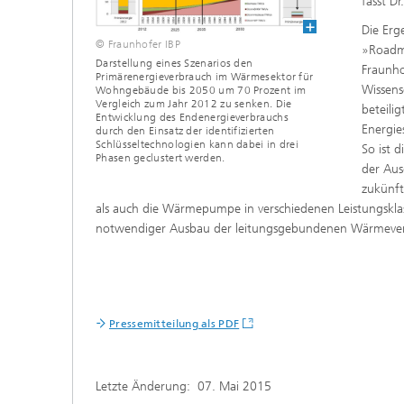
fasst D
Die Erg
© Fraunhofer IBP
»Roadm
Darstellung eines Szenarios den
Fraunho
Primärenergieverbrauch im Wärmesektor für
Wissens
Wohngebäude bis 2050 um 70 Prozent im
Vergleich zum Jahr 2012 zu senken. Die
beteili
Entwicklung des Endenergieverbrauchs
Energi
durch den Einsatz der identifizierten
Schlüsseltechnologien kann dabei in drei
So ist 
Phasen geclustert werden.
der Aus
zukünft
als auch die Wärmepumpe in verschiedenen Leistungsklass
notwendiger Ausbau der leitungsgebundenen Wärmever
Pressemitteilung als PDF
Letzte Änderung:
07. Mai 2015