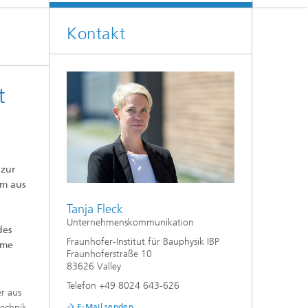
Klimasimulation und
Freilanduntersuchung
Kontakt
Hygrothermische Systemanalysen
Stadtbauphysikalische Modellierung
t
®
Markttechnische Umsetzung
Aktuelle Forschungsthemen
 zur
om aus
Tanja Fleck
Unternehmenskommunikation
des
Fraunhofer-Institut für Bauphysik IBP
rme
Fraunhoferstraße 10
83626 Valley
Telefon +49 8024 643-626
er aus
technik
E-Mail senden