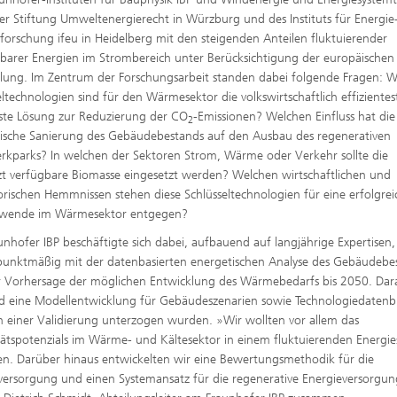
er Stiftung Umweltenergierecht in Würzburg und des Instituts für Energie
orschung ifeu in Heidelberg mit den steigenden Anteilen fluktuierender
barer Energien im Strombereich unter Berücksichtigung der europäischen
lung. Im Zentrum der Forschungsarbeit standen dabei folgende Fragen: 
eltechnologien sind für den Wärmesektor die volkswirtschaftlich effiziente
ste Lösung zur Reduzierung der CO
-Emissionen? Welchen Einfluss hat die
2
ische Sanierung des Gebäudebestands auf den Ausbau des regenerativen
rkparks? In welchen der Sektoren Strom, Wärme oder Verkehr sollte die
t verfügbare Biomasse eingesetzt werden? Welchen wirtschaftlichen und
orischen Hemmnissen stehen diese Schlüsseltechnologien für eine erfolgrei
®
ewende im Wärmesektor entgegen?
unhofer IBP beschäftigte sich dabei, aufbauend auf langjährige Expertisen,
unktmäßig mit der datenbasierten energetischen Analyse des Gebäudebe
 Vorhersage der möglichen Entwicklung des Wärmebedarfs bis 2050. Dar
d eine Modellentwicklung für Gebäudeszenarien sowie Technologiedatenbl
h einer Validierung unterzogen wurden. »Wir wollten vor allem das
litätspotenzials im Wärme- und Kältesektor in einem fluktuierenden Energi
len. Darüber hinaus entwickelten wir eine Bewertungsmethodik für die
rsorgung und einen Systemansatz für die regenerative Energieversorgun