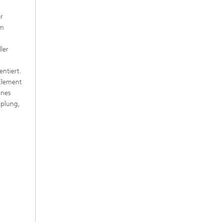
r
im
ler
ntiert.
 Element
ines
pplung,