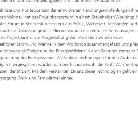
r. Dietrich Schmidt, Abteilungsleiter am Fraunhofer IBP zusammen.
ebnisse und Konsequenzen der entwickelten Handlungsempfehlungen ihre
ap Wärme« hat das Projektkonsortium in einem Stakeholder-Workshop 
fer-Forum in Berlin mit Vertretern aus Politik, Wirtschaft, Verbänden und
chaft zur Diskussion gestellt. Hierbei wurden die zentralen Kernaussagen al
gten Projektpartner zur Ausgestaltung der Interaktion zwischen den
esektoren Strom und Wärme in dem Workshop zusammengefasst und präse
die notwendige Steigerung der Energieeffizienz in allen Sektoren zentrales
gestaltung der Energiewende. Als Schlüsseltechnologien für den Ausbau e
igen Energiesystems wurden darüber hinaus sowohl die Kraft-Wärme-Ko
en identifiziert. Mit dem verstärkten Einsatz dieser Technologien geht ein
sorgung (Nah- und Fernwärme) einher.