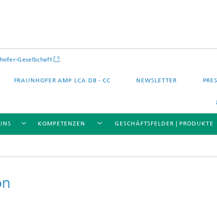
hofer-Gesellschaft
FRAUNHOFER AMP LCA DB - CC
NEWSLETTER
PRES
UNS
KOMPETENZEN
GESCHÄFTSFELDER | PRODUKTE
on
 – Quartier – Stadt
Energie und Mobilität