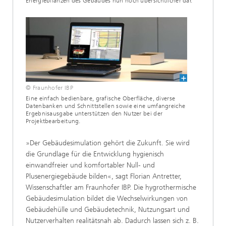
Energiebilanzen des Gebäudes nun noch übersichtlicher dar.
© Fraunhofer IBP
Eine einfach bedienbare, grafische Oberfläche, diverse
Datenbanken und Schnittstellen sowie eine umfangreiche
Ergebnisausgabe unterstützen den Nutzer bei der
Projektbearbeitung.
»Der Gebäudesimulation gehört die Zukunft. Sie wird
die Grundlage für die Entwicklung hygienisch
einwandfreier und komfortabler Null- und
Plusenergiegebäude bilden«, sagt Florian Antretter,
Wissenschaftler am Fraunhofer IBP. Die hygrothermische
Gebäudesimulation bildet die Wechselwirkungen von
Gebäudehülle und Gebäudetechnik, Nutzungsart und
Nutzerverhalten realitätsnah ab. Dadurch lassen sich z. B.