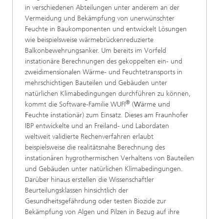
in verschiedenen Abteilungen unter anderem an der
Vermeidung und Bekämpfung von unerwünschter
Feuchte in Baukomponenten und entwickelt Lösungen
wie beispielsweise wärmebrückenreduzierte
Balkonbewehrungsanker. Um bereits im Vorfeld
instationäre Berechnungen des gekoppelten ein- und
zweidimensionalen Wärme- und Feuchtetransports in
mehrschichtigen Bauteilen und Gebäuden unter
natürlichen Klimabedingungen durchführen zu können,
®
kommt die Software-Familie WUFI
(
W
ärme
u
nd
F
euchte
i
nstationär) zum Einsatz. Dieses am Fraunhofer
IBP entwickelte und an Freiland- und Labordaten
weltweit validierte Rechenverfahren erlaubt
beispielsweise die realitätsnahe Berechnung des
instationären hygrothermischen Verhaltens von Bauteilen
und Gebäuden unter natürlichen Klimabedingungen.
Darüber hinaus erstellen die Wissenschaftler
Beurteilungsklassen hinsichtlich der
Gesundheitsgefährdung oder testen Biozide zur
Bekämpfung von Algen und Pilzen in Bezug auf ihre