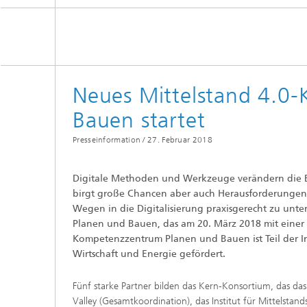
Digitale und nachhaltige Akustik
Evaluie
Sensori
Technischer Schallschutz und
Lichtte
Fahrzeugakustik
Solarsy
Emissio
Human-Centered Acoustic Design
Flug- u
und User Research
Neues Mittelstand 4.0
Materia
Bauproz
Bauen startet
Musikalische und Photoakustik
Planun
Ökologi
Presseinformation /
27. Februar 2018
Thermis
Urbane und Architekturakustik
und Sim
Spurena
Digitale Methoden und Werkzeuge verändern die Ba
birgt große Chancen aber auch Herausforderungen 
Verbren
Wegen in die Digitalisierung praxisgerecht zu unt
Umwelts
Planen und Bauen, das am 20. März 2018 mit einer Ki
Kompetenzzentrum Planen und Bauen ist Teil der In
Wirtschaft und Energie gefördert.
Luftqua
Fünf starke Partner bilden das Kern-Konsortium, das da
Valley (Gesamtkoordination), das Institut für Mittelst