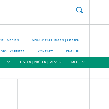
SE | MEDIEN
VERANSTALTUNGEN | MESSEN
JOBS | KARRIERE
KONTAKT
ENGLISH
TESTEN | PRÜFEN | MESSEN
MEHR
[X]
[X]
[X]
Material- und Systemprüfung