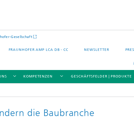
hofer-Gesellschaft
FRAUNHOFER AMP LCA DB - CC
NEWSLETTER
PRES
UNS
KOMPETENZEN
GESCHÄFTSFELDER | PRODUKTE
ändern die Baubranche
 – Quartier – Stadt
Energie und Mobilität