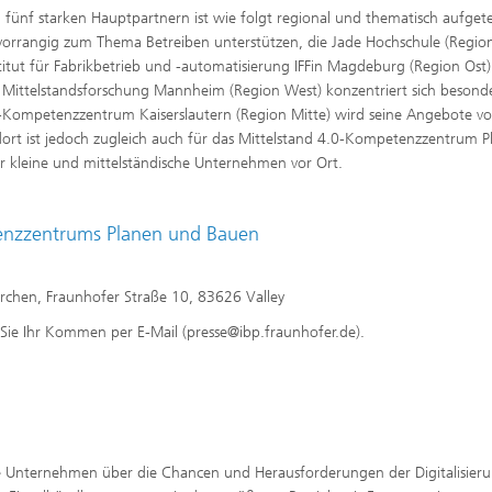
ünf starken Hauptpartnern ist wie folgt regional und thematisch aufgetei
d vorrangig zum Thema Betreiben unterstützen, die Jade Hochschule (Regio
tut für Fabrikbetrieb und -automatisierung IFFin Magdeburg (Region Ost)
ür Mittelstandsforschung Mannheim (Region West) konzentriert sich besond
-Kompetenzzentrum Kaiserslautern (Region Mitte) wird seine Angebote vo
dort ist jedoch zugleich auch für das Mittelstand 4.0-Kompetenzzentrum P
 kleine und mittelständische Unternehmen vor Ort.
tenzzentrums Planen und Bauen
irchen, Fraunhofer Straße 10, 83626 Valley
 Sie Ihr Kommen per E-Mail (presse@ibp.fraunhofer.de).
sche Unternehmen über die Chancen und Herausforderungen der Digitalisier