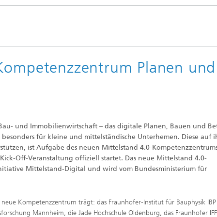
rung und Demonstration
Werkstoffe und Produktsysteme
k
chnik und passive
Nachhaltiges Bauen
steme
nen
Leistungszentrum Mass
nd Fahrzeugklimatisierung
Nachhaltige Luftfahrt
Personalization
-Kompetenzzentrum Planen und
l und Schadensfälle im
ess
Methoden der Ganzheitlichen
gswerkzeuge
Bilanzierung
e und Mikrobiologie
che Behaglichkeit, Modelle
Data-Science enhanced Product
ulation
Stewardship
nalytik
u- und Immobilienwirtschaft – das digitale Planen, Bauen und Be
besonders für kleine und mittelständische Unterhemen. Diese auf i
nungs- und
erstützen, ist Aufgabe des neuen Mittelstand 4.0-Kompetenzzentrum
chutztechnik
ck-Off-Veranstaltung offiziell startet. Das neue Mittelstand 4.0-
itiative Mittelstand-Digital und wird vom Bundesministerium für
lität im Innenraum
s neue Kompetenzzentrum trägt: das Fraunhofer-Institut für Bauphysik IBP
andsforschung Mannheim, die Jade Hochschule Oldenburg, das Fraunhofer IFF