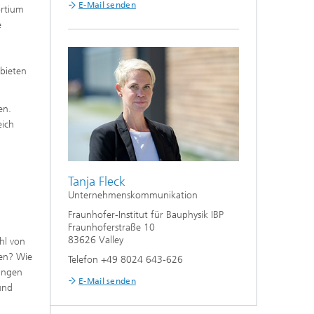
E-Mail senden
ortium
e
bieten
en.
eich
Tanja Fleck
Unternehmenskommunikation
Fraunhofer-Institut für Bauphysik IBP
Fraunhoferstraße 10
83626 Valley
hl von
den? Wie
Telefon +49 8024 643-626
rungen
E-Mail senden
und