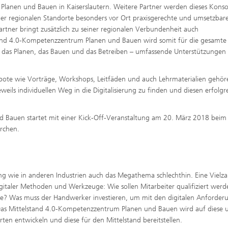
lanen und Bauen in Kaiserslautern. Weitere Partner werden dieses Kons
iner regionalen Standorte besonders vor Ort praxisgerechte und umsetzbar
artner bringt zusätzlich zu seiner regionalen Verbundenheit auch
and 4.0-Kompetenzzentrum Planen und Bauen wird somit für die gesamte
, das Planen, das Bauen und das Betreiben – umfassende Unterstützungen 
ote wie Vorträge, Workshops, Leitfäden und auch Lehrmaterialien gehör
eils individuellen Weg in die Digitalisierung zu finden und diesen erfolgr
 Bauen startet mit einer Kick-Off-Veranstaltung am 20. März 2018 beim
®
irchen.
rung wie in anderen Industrien auch das Megathema schlechthin. Eine Vielza
italer Methoden und Werkzeuge: Wie sollen Mitarbeiter qualifiziert wer
elle? Was muss der Handwerker investieren, um mit den digitalen Anforde
 Das Mittelstand 4.0-Kompetenzzentrum Planen und Bauen wird auf diese 
ten entwickeln und diese für den Mittelstand bereitstellen.