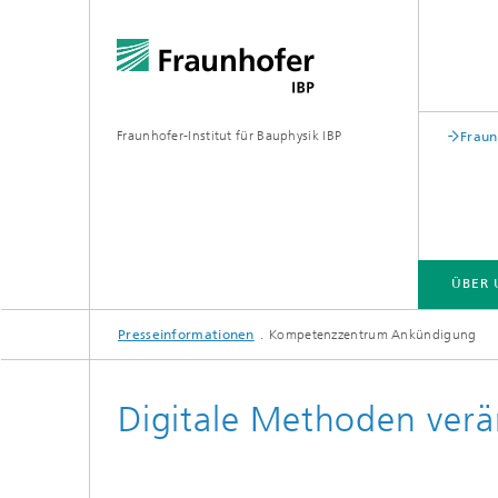
Fraunhofer-Institut für Bauphysik IBP
Fraun
ÜBER 
Presseinformationen
Kompetenzzentrum Ankündigung
ÜBER UNS
KOMPETENZEN
GESCHÄFTSFELDER | PRODUKTE
Digitale Methoden ver
Bauakustik
Gebäude