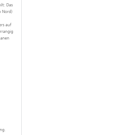
lt: Das
n Nord)
ers auf
rrangig
lanen
ung.