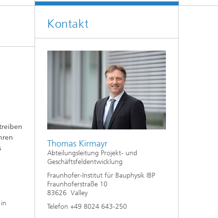
Klimasimulation und
Freilanduntersuchung
Kontakt
Hygrothermische Systemanalysen
Stadtbauphysikalische Modellierung
®
Markttechnische Umsetzung
Aktuelle Forschungsthemen
treiben
hren
Thomas Kirmayr
s
Abteilungsleitung Projekt- und
Geschäftsfeldentwicklung
Fraunhofer-Institut für Bauphysik IBP
Fraunhoferstraße 10
83626 Valley
 in
Telefon +49 8024 643-250