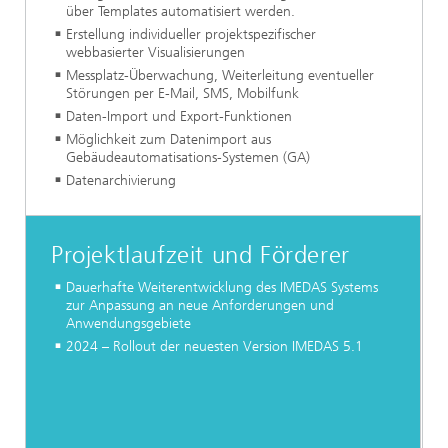
über Templates automatisiert werden.
Erstellung individueller projektspezifischer
webbasierter Visualisierungen
Messplatz-Überwachung, Weiterleitung eventueller
Störungen per E-Mail, SMS, Mobilfunk
Daten-Import und Export-Funktionen
Möglichkeit zum Datenimport aus
Gebäudeautomatisations-Systemen (GA)
Datenarchivierung
Projektlaufzeit und Förderer
Dauerhafte Weiterentwicklung des IMEDAS Systems
zur Anpassung an neue Anforderungen und
Anwendungsgebiete
2024 – Rollout der neuesten Version IMEDAS 5.1