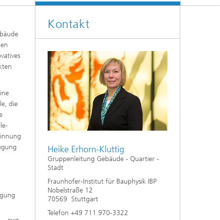
Klimasimulation und
Freilanduntersuchung
Kontakt
Hygrothermische Systemanalysen
bäu­de
hen
vatives
Stadtbauphysikalische Modellierung
kten
®
Markttechnische Umsetzung
ine
e, die
Aktuelle Forschungsthemen
e
le-
in­nung
eugung
Heike Erhorn-Kluttig
Gruppenleitung Gebäude - Quartier -
Stadt
Fraunhofer-Institut für Bauphysik IBP
Nobelstraße 12
ügung
70569 Stuttgart
Telefon +49 711 970-3322