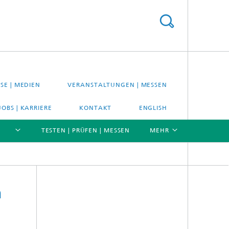
SE | MEDIEN
VERANSTALTUNGEN | MESSEN
JOBS | KARRIERE
KONTAKT
ENGLISH
TESTEN | PRÜFEN | MESSEN
MEHR
[X]
[X]
[X]
n
Material- und Systemprüfung