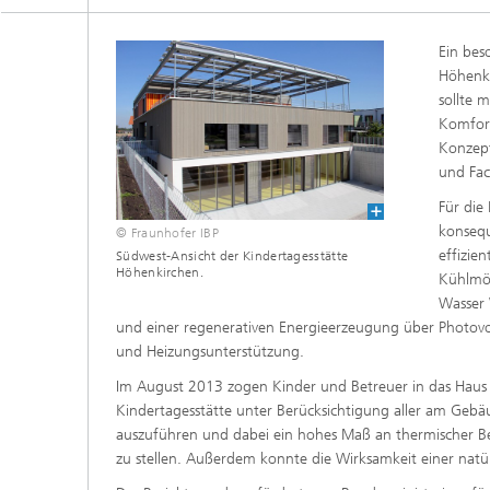
Digitale und nachhaltige Akustik
Evaluie
Sensori
Ein bes
Technischer Schallschutz und
Lichtte
Höhenki
Fahrzeugakustik
Solarsy
Emissio
sollte 
Human-Centered Acoustic Design
Komfort
Flug- u
und User Research
Materia
Konzept
Bauproz
und Fac
Musikalische und Photoakustik
Planun
Für die
Ökologi
konsequ
© Fraunhofer IBP
Thermis
Urbane und Architekturakustik
und Sim
effizie
Südwest-Ansicht der Kindertagesstätte
Spurena
Höhenkirchen.
Kühlmög
Wasser
Verbren
und einer regenerativen Energieer­zeugung über Photo
Umwelts
und Heizungsunter­stützung.
Im August 2013 zogen Kinder und Betreuer in das Haus ei
Kindertagesstätte unter Berücksichtigung aller am Geb
auszuführen und dabei ein hohes Maß an thermischer Beh
Luftqua
zu stellen. Außerdem konnte die Wirksamkeit einer natü