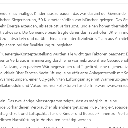
rung und Demonstration
Werkstoffe und Produktsysteme
k
onders nachhaltiges Kinderhaus zu bauen, das war das Ziel der Gemeinde
chnik und passive
Nachhaltiges Bauen
rchen-Siegertsbrunn, 50 Kilometer südlich von München gelegen. Das Ge
steme
nen
mehr Energie erzeugen, als es selbst verbraucht, und einen hohen ther­misc
Leistungszentrum Mass
 aufweisen. Die Gemeinde beauftragte daher das Fraunhofer IBP, ein inno
nd Fahrzeugklimatisierung
Nachhaltige Luftfahrt
Personalization
l und Schadensfälle im
 zu entwickeln und darüber hinaus ein interdisziplinäres Team aus Archite
ess
hplanern bei der Realisierung zu begleiten.
Methoden der Ganzheitlichen
gswerkzeuge
Bilanzierung
 Plusenergie-Konzepterstellung wur­den alle wichtigen Faktoren beachtet: E
e und Mikrobiologie
ente Verbrauchsminimierung durch eine wärmebrückenfreie Gebäudehüll
che Behaglichkeit, Modelle
Data-Science enhanced Product
ulation
Stewardship
nte Nutzung von passiven Wärme­gewinnen und Tageslicht, eine regenerativ
nalytik
lichkeit über Fenster-Nachtlüftung, eine effiziente Anlagentechnik mit So
 Wärmepumpen, einer CO
-geführ­ten Lüftungsanlage mit Wärmerückgew
2
nungs- und
voltaikmodule und Vakuumröhrenkollektoren für die Trink­warmwassererz
chutztechnik
n. Das zweijährige Messpro­gramm zeigte, dass es möglich ist, eine
äude vorhandenen Verbrau­cher als endenergetisches Plus-Energie-Gebäude
aglichkeit und Luftqualität für die Kinder und Betreuer/-innen zur Verf
lität im Innenraum
rlichen Nachtlüftung in Holzbauten bestätigt werden.