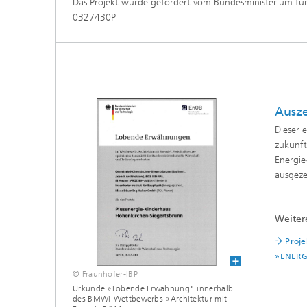
Das Projekt wurde gefördert vom Bundesministerium für
0327430P
Ausz
Dieser 
zukunft
Energie
ausgeze
Weiter
Proje
»ENER
© Fraunhofer-IBP
Urkunde »Lobende Erwähnung" innerhalb
des BMWi-Wettbewerbs »Architektur mit