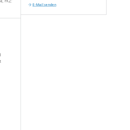
e, FKZ:
E-Mail senden
d
t