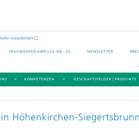
hofer-Gesellschaft
FRAUNHOFER AMP LCA DB - CC
NEWSLETTER
PRES
UNS
KOMPETENZEN
GESCHÄFTSFELDER | PRODUKTE
 in Höhenkirchen-Siegertsbrun
 – Quartier – Stadt
Energie und Mobilität