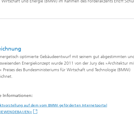
 Wirtschaft und Energie (BMWi) im Rahmen des Förder­akzents EnEff:Schul
eichnung
energetisch optimierte Gebäudeentwurf mit seinem gut abgestimmten un
sweisenden Energiekonzept wurde 2011 von der Jury des »Architektur mi
®
« Preises des Bundesministeriums für Wirtschaft und Technologie (BMWi)
ichnet.
e Informationen:
ktvorstellung auf dem vom BMWi geförderten Internetportal
GIEWENDEBAUEN«