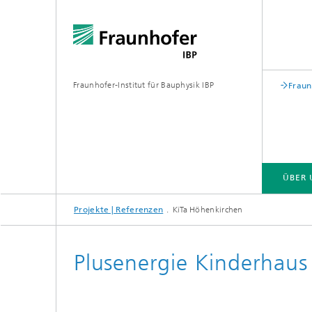
Fraunhofer-Institut für Bauphysik IBP
Fraun
ÜBER 
Projekte | Referenzen
KiTa Höhenkirchen
ÜBER UNS
KOMPETENZEN
GESCHÄFTSFELDER | PRODUKTE
Plusenergie Kinderhaus
Bauakustik
Gebäude