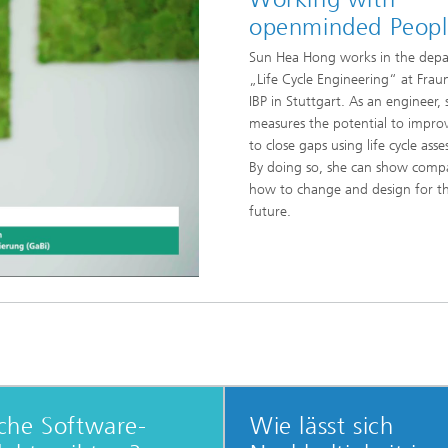
openminded Peopl
Sun Hea Hong works in the dep
„Life Cycle Engineering“ at Frau
IBP in Stuttgart. As an engineer, 
measures the potential to impro
to close gaps using life cycle ass
By doing so, she can show comp
how to change and design for t
future.
che Software-
Wie lässt sich