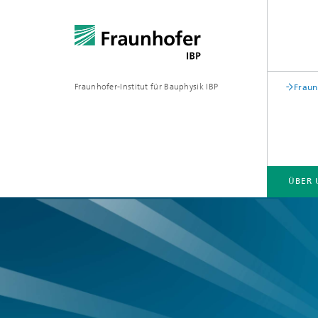
Fraunhofer-Institut für Bauphysik IBP
Fraun
ÜBER 
ÜBER UNS
KOMPETENZEN
GESCHÄFTSFELDER | PRODUKTE
Bauakustik
Gebäude