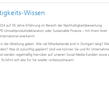
tigkeits-Wissen
2024 auf 35 Jahre Erfahrung im Bereich der Nachhaltigkeitsbewertung
PD Umweltproduktdeklaration oder Sustainable Finance – mit ihrem breit
 international anerkannt.
 in die Abteilung geben: Wie viel Mitarbeitende sind in Stuttgart tätig? W
ändert? Was ist zukünftig geplant? Und wie können Sie und Ihr Unternehm
und werden regelmäßig hierrüber auf unseren Social Media-Kanälen sowie 
®
Es lohnt sich also für Sie wieder vorbeizuschauen!