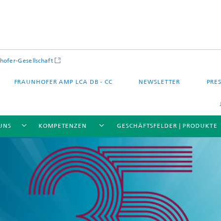
hofer-Gesellschaft
FRAUNHOFER AMP LCA DB - CC
NEWSLETTER
PRES
UNS
KOMPETENZEN
GESCHÄFTSFELDER | PRODUKTE
 – Quartier – Stadt
Energie und Mobilität