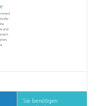
e
artment
nhofer
she
ve and
esment.
anies
he
Sie benötigen