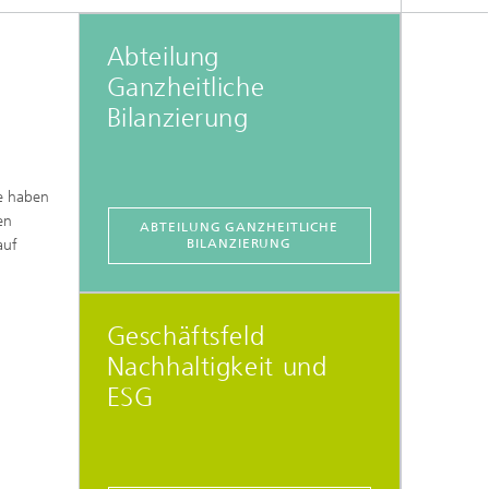
Abteilung
Ganzheitliche
Bilanzierung
ie haben
en
ABTEILUNG GANZHEITLICHE
auf
BILANZIERUNG
Geschäftsfeld
Nachhaltigkeit und
ESG