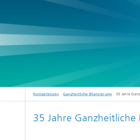
Digitale und nachhaltige Akustik
Evaluie
Sensori
Technischer Schallschutz und
Lichtte
Fahrzeugakustik
Solarsy
Emissio
Human-Centered Acoustic Design
Flug- u
und User Research
Materia
Bauproz
Musikalische und Photoakustik
Planun
Ökologi
Thermis
Urbane und Architekturakustik
und Sim
Spurena
Verbren
Kompetenzen
Ganzheitliche Bilanzierung
35 Jahre Ganz
Umwelts
35 Jahre Ganzheitliche 
Luftqua