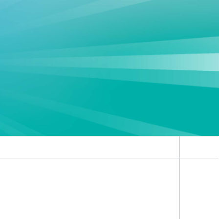
Klimasimulation und
Freilanduntersuchung
Hygrothermische Systemanalysen
Stadtbauphysikalische Modellierung
®
Markttechnische Umsetzung
Aktuelle Forschungsthemen