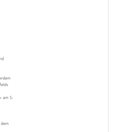
und
ßerdem
felds
t« am S-
f dem