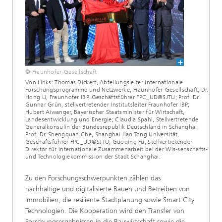
© Fraunhofer-Gesellschaft
Von Links: Thomas Dickert, Abteilungsleiter Internationale
Forschungsprogramme und Netzwerke, Fraunhofer-Gesellschaft; Dr.
Hong Li, Fraunhofer IBP, Geschäftsführer FPC_UD@SJTU; Prof. Dr.
Gunnar Grün, stellvertretender Institutsleiter Fraunhofer IBP;
Hubert Aiwanger, Bayerischer Staatsminister für Wirtschaft,
Landesentwicklung und Energie; Claudia Spahl, Stellvertretende
Generalkonsulin der Bundesrepublik Deutschland in Schanghai;
Prof. Dr. Shengquan Che, Shanghai Jiao Tong Universität,
Geschäftsführer FPC_UD@SJTU; Guoqing Fu, Stellvertretender
Direktor für internationale Zusammenarbeit bei der Wis-senschafts-
und Technologiekommission der Stadt Schanghai.
Zu den Forschungsschwerpunkten zählen das
nachhaltige und digitalisierte Bauen und Betreiben von
Immobilien, die resiliente Stadtplanung sowie Smart City
Technologien. Die Kooperation wird den Transfer von
Forschungsergebnissen in die Bauwirtschaft sowie die