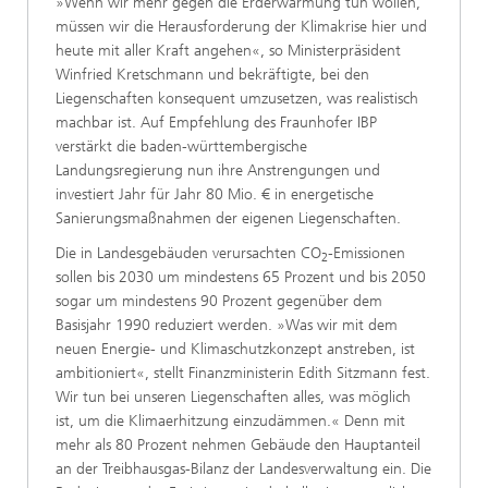
»Wenn wir mehr gegen die Erderwärmung tun wollen,
müssen wir die Herausforderung der Klimakrise hier und
heute mit aller Kraft angehen«, so Ministerpräsident
Winfried Kretschmann und bekräftigte, bei den
Liegenschaften konsequent umzusetzen, was realistisch
machbar ist. Auf Empfehlung des Fraunhofer IBP
verstärkt die baden-württembergische
Landungsregierung nun ihre Anstrengungen und
investiert Jahr für Jahr 80 Mio. € in energetische
Sanierungsmaßnahmen der eigenen Liegenschaften.
Die in Landesgebäuden verursachten CO
-Emissionen
2
sollen bis 2030 um mindestens 65 Prozent und bis 2050
sogar um mindestens 90 Prozent gegenüber dem
Basisjahr 1990 reduziert werden. »Was wir mit dem
neuen Energie- und Klimaschutzkonzept anstreben, ist
ambitioniert«, stellt Finanzministerin Edith Sitzmann fest.
Wir tun bei unseren Liegenschaften alles, was möglich
ist, um die Klimaerhitzung einzudämmen.« Denn mit
mehr als 80 Prozent nehmen Gebäude den Hauptanteil
an der Treibhausgas-Bilanz der Landesverwaltung ein. Die