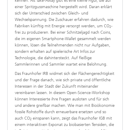
kennen. Als Take-Away gibt es eine kleine Figur, die auf
einer Spritzgussmaschine hergestellt wird. Daran erklärt
sich der Unterschied zwischen Gleich- und
Wechselspannung. Die Zuschauer erfahren dadurch, wie
Fabriken künftig mit Energie versorgt werden, um CO
-
2
frei zu produzieren. Bei einer Schnitzeljagd nach Coins,
die im eigenen Smartphone-Wallet gesammelt werden
können, lösen die Teilnehmenden nicht nur Aufgaben,
sondern erhalten auf spielerische Art Infos zur
Technologie, die dahintersteckt. Auf fleißige
Sammlerinnen und Sammler wartet eine Belohnung.
Das Fraunhofer IRB widmet sich der Flächengerechtigkeit
und der Frage danach, wie sich private und öffentliche
Interessen in der Stadt der Zukunft miteinander
vereinbaren lassen. In diesem Open-Science-Workshop
können Interessierte ihre Fragen ausloten und für sich
und andere greifbar machen. Wie man mit Bioökonomie
fossile Rohstoffe durch erneuerbare ersetzen und so
auch CO
einsparen kann, zeigt das Fraunhofer IGB mit
2
einem interaktiven Exponat zu biobasierten Tensiden, die