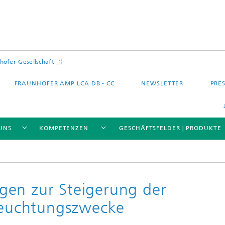
hofer-Gesellschaft
FRAUNHOFER AMP LCA DB - CC
NEWSLETTER
PRES
UNS
KOMPETENZEN
GESCHÄFTSFELDER | PRODUKTE
gen zur Steigerung der
eleuchtungszwecke
 – Quartier – Stadt
Energie und Mobilität