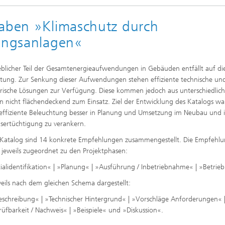
rung und Demonstration
Werkstoffe und Produktsysteme
k
haben »Klimaschutz durch
chnik und passive
Nachhaltiges Bauen
steme
tungsanlagen«
nen
Leistungszentrum Mass
nd Fahrzeugklimatisierung
Nachhaltige Luftfahrt
Personalization
l und Schadensfälle im
eblicher Teil der Gesamtenergieaufwendungen in Gebäuden entfällt auf di
ess
tung. Zur Senkung dieser Aufwendungen stehen effiziente technische un
Methoden der Ganzheitlichen
gswerkzeuge
Bilanzierung
erische Lösungen zur Verfügung. Diese kommen jedoch aus unterschiedlic
e und Mikrobiologie
 nicht flächendeckend zum Einsatz. Ziel der Entwicklung des Katalogs war
che Behaglichkeit, Modelle
Data-Science enhanced Product
effiziente Beleuchtung besser in Planung und Umsetzung im Neubau und 
ulation
Stewardship
sertüchtigung zu verankern.
nalytik
Katalog sind 14 konkrete Empfehlungen zusammengestellt. Die Empfehl
nungs- und
jeweils zugeordnet zu den Projektphasen:
chutztechnik
ialidentifikation« | »Planung« | »Ausführung / Inbetriebnah­me« | »Betrie
eils nach dem gleichen Schema dargestellt:
schreibung« | »Technischer Hintergrund« | »Vorschläge Anforderungen« 
lität im Innenraum
üfbarkeit / Nachweis« | »Beispiele« und »Diskussion«.