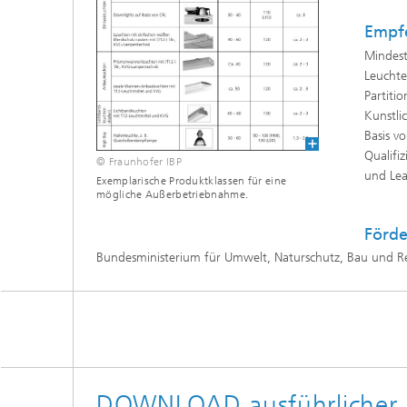
Empf
Mindest
Leuchte
Partiti
Kunstli
Basis v
Qualifi
© Fraunhofer IBP
und Lea
Exemplarische Produktklassen für eine
mögliche Außerbetriebnahme.
Förd
Bundesministerium für Umwelt, Natur­schutz, Bau und R
DOWNLOAD ausführlicher 