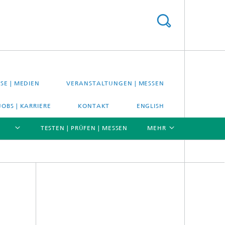
SE | MEDIEN
VERANSTALTUNGEN | MESSEN
JOBS | KARRIERE
KONTAKT
ENGLISH
TESTEN | PRÜFEN | MESSEN
MEHR
[X]
[X]
[X]
Material- und Systemprüfung