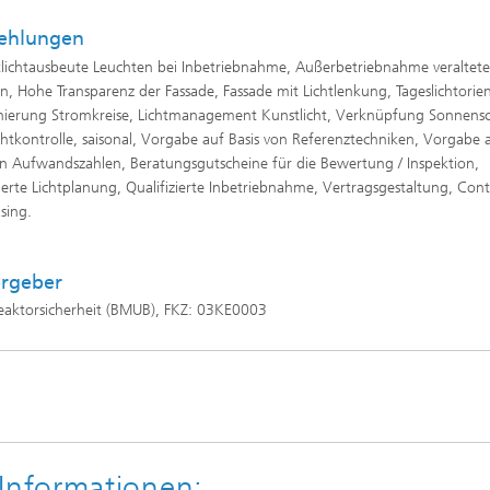
ehlungen
lichtausbeute Leuchten bei Inbetriebnahme, Außerbetriebnahme veraltete
n, Hohe Transparenz der Fassade, Fassade mit Lichtlenkung, Tageslichtorien
onierung Stromkreise, Lichtmanagement Kunstlicht, Verknüpfung Sonnensc
chtkontrolle, saisonal, Vorgabe auf Basis von Referenztechniken, Vorgabe 
on Aufwandszahlen, Beratungsgutscheine für die Bewertung / Inspektion,
zierte Lichtplanung, Qualifizierte Inbetriebnahme, Vertragsgestaltung, Con
sing.
®
ergeber
eaktorsicherheit (BMUB), FKZ: 03KE0003
Informationen: