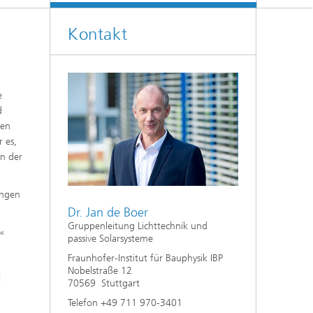
Klimasimulation und
Freilanduntersuchung
Kontakt
Hygrothermische Systemanalysen
Stadtbauphysikalische Modellierung
e
d
®
Markttechnische Umsetzung
hen
 es,
Aktuelle Forschungsthemen
in der
ungen
Dr. Jan de Boer
Gruppenleitung Lichttechnik und
b«
passive Solarsysteme
Fraunhofer-Institut für Bauphysik IBP
Nobelstraße 12
|
70569 Stuttgart
Telefon +49 711 970-3401