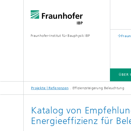
Fraunhofer-Institut für Bauphysik IBP
Fraun
ÜBER 
Projekte | Referenzen
Effizienzsteigerung Beleuchtung
ÜBER UNS
KOMPETENZEN
GESCHÄFTSFELDER | PRODUKTE
Katalog von Empfehlun
Energieeffizienz für B
Bauakustik
Gebäude