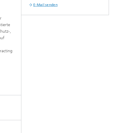
E-Mail senden
r
tierte
hutz-,
auf
tracting