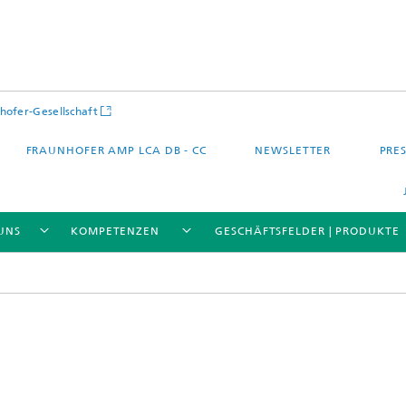
hofer-Gesellschaft
FRAUNHOFER AMP LCA DB - CC
NEWSLETTER
PRES
UNS
KOMPETENZEN
GESCHÄFTSFELDER | PRODUKTE
 – Quartier – Stadt
Energie und Mobilität