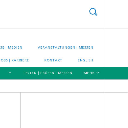
SE | MEDIEN
VERANSTALTUNGEN | MESSEN
JOBS | KARRIERE
KONTAKT
ENGLISH
TESTEN | PRÜFEN | MESSEN
MEHR
[X]
[X]
[X]
Material- und Systemprüfung