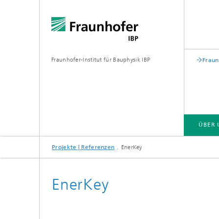
Fraunhofer-Institut für Bauphysik IBP
Fraun
ÜBER 
Projekte | Referenzen
EnerKey
ÜBER UNS
KOMPETENZEN
GESCHÄFTSFELDER | PRODUKTE
EnerKey
Bauakustik
Gebäude