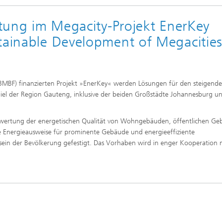
rung und Demonstration
Werkstoffe und Produktsysteme
k
eitung im Megacity-Projekt EnerKey
chnik und passive
Nachhaltiges Bauen
steme
stainable Development of Megacitie
nen
Leistungszentrum Mass
nd Fahrzeugklimatisierung
Nachhaltige Luftfahrt
Personalization
l und Schadensfälle im
ess
Methoden der Ganzheitlichen
BMBF) finanzierten Projekt »EnerKey« werden Lösungen für den steigend
gswerkzeuge
Bilanzierung
iel der Region Gauteng, inklusive der beiden Großstädte Johannesburg u
e und Mikrobiologie
che Behaglichkeit, Modelle
Data-Science enhanced Product
ulation
Stewardship
Bewertung der energetischen Qualität von Wohngebäuden, öffentlichen G
nalytik
 Energieausweise für prominente Gebäude und energieeffiziente
ein der Bevölkerung gefestigt. Das Vorhaben wird in enger Kooperation 
nungs- und
chutztechnik
.
lität im Innenraum