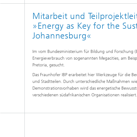
Digitale und nachhaltige Akustik
Evaluie
Sensori
Mitarbeit und Teilprojektl
Technischer Schallschutz und
Lichtte
Fahrzeugakustik
Solarsy
»Energy as Key for the Su
Emissio
Johannesburg«
Human-Centered Acoustic Design
Flug- u
und User Research
Materia
Bauproz
Im vom Bundesministerium für Bildung und Forschung (
Musikalische und Photoakustik
Planun
Energieverbrauch von sogenannten Megacities, am Beisp
Ökologi
Pretoria, gesucht.
Thermis
Urbane und Architekturakustik
und Sim
Das Fraunhofer IBP erarbeitet hier Werkzeuge für die 
Spurena
und Stadtteilen. Durch unterschiedliche Maßnahmen wie
Demonstrationsvorhaben wird das energetische Bewussts
Verbren
Umwelts
verschiedenen südafrikanischen Organisationen realisiert
Luftqua