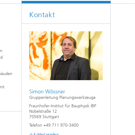
Klimasimulation und
Freilanduntersuchung
Kontakt
Hygrothermische Systemanalysen
s
Stadtbauphysikalische Modellierung
®
en
Markttechnische Umsetzung
nd
Aktuelle Forschungsthemen
ebäuden
mit
Simon Wössner
Gruppenleitung Planungswerkzeuge
Fraunhofer-Institut für Bauphysik IBP
Nobelstraße 12
70569 Stuttgart
Telefon +49 711 970-3400
E-Mail senden