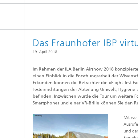
Digitale und nachhaltige Akustik
Evaluie
Sensori
Technischer Schallschutz und
Lichtte
Fahrzeugakustik
Solarsy
Emissio
Human-Centered Acoustic Design
Flug- u
und User Research
Das Fraunhofer IBP virtu
Materia
Bauproz
Musikalische und Photoakustik
19. April 2018
Planun
Ökologi
Thermis
Urbane und Architekturakustik
Im Rahmen der ILA Berlin Airshow 2018 konzipierte
und Sim
einen Einblick in die Forschungsarbeit der Wissensc
Spurena
Erkunden können die Betrachter die »Flight Test Faci
Testeinrichtungen der Abteilung Umwelt, Hygiene un
Verbren
Umwelts
befinden. Inzwischen wurde die Tour um weitere For
Smartphones und einer VR-Brille können Sie den 
Mit welt
Ausrufe
Luftqua
und dar
Fraunho