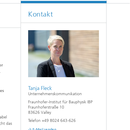
Klimasimulation und
Freilanduntersuchung
Kontakt
Hygrothermische Systemanalysen
Stadtbauphysikalische Modellierung
®
Markttechnische Umsetzung
Aktuelle Forschungsthemen
er
.
Tanja Fleck
es
Unternehmenskommunikation
Fraunhofer-Institut für Bauphysik IBP
Fraunhoferstraße 10
83626 Valley
abel
Telefon +49 8024 643-626
cht das
.
E-Mail senden