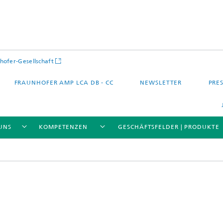
hofer-Gesellschaft
FRAUNHOFER AMP LCA DB - CC
NEWSLETTER
PRES
UNS
KOMPETENZEN
GESCHÄFTSFELDER | PRODUKTE
 – Quartier – Stadt
Energie und Mobilität