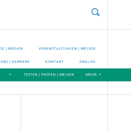
SE | MEDIEN
VERANSTALTUNGEN | MESSEN
JOBS | KARRIERE
KONTAKT
ENGLISH
TESTEN | PRÜFEN | MESSEN
MEHR
[X]
[X]
[X]
Material- und Systemprüfung