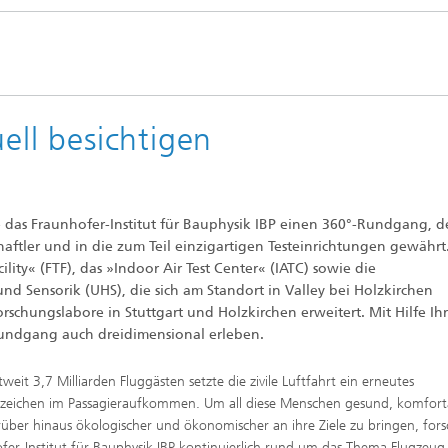
rung und Demonstration
Werkstoffe und Produktsysteme
k
chnik und passive
Nachhaltiges Bauen
steme
nen
Leistungszentrum Mass
nd Fahrzeugklimatisierung
Nachhaltige Luftfahrt
Personalization
ell besichtigen
l und Schadensfälle im
ess
Methoden der Ganzheitlichen
gswerkzeuge
Bilanzierung
e und Mikrobiologie
che Behaglichkeit, Modelle
Data-Science enhanced Product
 das Fraunhofer-Institut für Bauphysik IBP einen 360°-Rundgang, d
ulation
Stewardship
haftler und in die zum Teil einzigartigen Testeinrichtungen gewährt
nalytik
lity« (FTF), das »Indoor Air Test Center« (IATC) sowie die
d Sensorik (UHS), die sich am Standort in Valley bei Holzkirchen
nungs- und
chutztechnik
schungslabore in Stuttgart und Holzkirchen erweitert. Mit Hilfe Ihr
Rundgang auch dreidimensional erleben.
weit 3,7 Milliarden Fluggästen setzte die zivile Luftfahrt ein erneutes
zeichen im Passagieraufkommen. Um all diese Menschen gesund, komfort
lität im Innenraum
über hinaus ökologischer und ökonomischer an ihre Ziele zu bringen, fors
fer-Institut für Bauphysik IBP kontinuierlich rund um das Thema Flugzeug