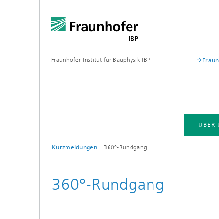
Fraunhofer-Institut für Bauphysik IBP
Fraun
ÜBER 
Kurzmeldungen
360°-Rundgang
ÜBER UNS
KOMPETENZEN
GESCHÄFTSFELDER | PRODUKTE
360°-Rundgang
Bauakustik
Gebäude