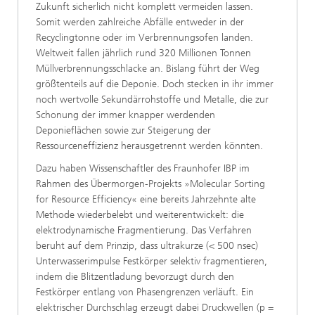
Zukunft sicherlich nicht komplett vermeiden lassen.
Somit werden zahlreiche Abfälle entweder in der
Recyclingtonne oder im Verbrennungsofen landen.
Weltweit fallen jährlich rund 320 Millionen Tonnen
Müllverbrennungsschlacke an. Bislang führt der Weg
größtenteils auf die Deponie. Doch stecken in ihr immer
noch wertvolle Sekundärrohstoffe und Metalle, die zur
Schonung der immer knapper werdenden
Deponieflächen sowie zur Steigerung der
Ressourceneffizienz herausgetrennt werden könnten.
Dazu haben Wissenschaftler des Fraunhofer IBP im
Rahmen des Übermorgen-Projekts »Molecular Sorting
for Resource Efficiency« eine bereits Jahrzehnte alte
Methode wiederbelebt und weiterentwickelt: die
elektrodynamische Fragmentierung. Das Verfahren
beruht auf dem Prinzip, dass ultrakurze (< 500 nsec)
Unterwasserimpulse Festkörper selektiv fragmentieren,
indem die Blitzentladung bevorzugt durch den
Festkörper entlang von Phasengrenzen verläuft. Ein
elektrischer Durchschlag erzeugt dabei Druckwellen (p =