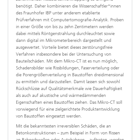
benötigt. Daher kombinieren die Wissenschaftler*innen
des Fraunhofer IBP unter anderem etablierte
Prüfverfahren mit Computertomografie-Analytik. Proben
in einer Größe von bis zu zehn Zentimetern werden
dabei mittels Röntgenstrahlung durchleuchtet sowie
dann digital im Mikrometerbereich dargestellt und
ausgewertet. Vorteile bietet dieses zerstörungsfreie
Verfahren insbesondere bei der Untersuchung von
Bauteilschäden. Mit dem Mikro-CT ist es nun möglich,
Schadensbilder wie Rissbildungen, Faserverteilung oder
die Porengrößenverteilung in Baustoffen dreidimensional
zu ermitteln und darzustellen. Damit lassen sich sowohl
Rückschlüsse auf Qualitätsmerkmale wie Dauerhaftigkeit
als auch auf akustische und wärmedämmenden
Eigenschaften eines Baustoffes ziehen. Das Mikro-CT soll
vorwiegend für eine zielgerichtete Produktentwicklung
von Baustoffen eingesetzt werden.
Mit die bekanntesten irreversiblen Schäden, die an
Betonkonstruktionen – zum Beispiel in Form von Rissen
an Bahnschwellen oder Autobahnen – auftreten, werden