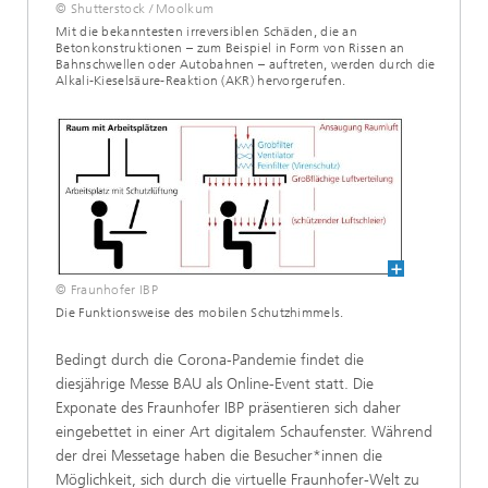
© Shutterstock / Moolkum
Mit die bekanntesten irreversiblen Schäden, die an
Betonkonstruktionen – zum Beispiel in Form von Rissen an
Bahnschwellen oder Autobahnen – auftreten, werden durch die
Alkali-Kieselsäure-Reaktion (AKR) hervorgerufen.
© Fraunhofer IBP
Die Funktionsweise des mobilen Schutzhimmels.
Bedingt durch die Corona-Pandemie findet die
diesjährige Messe BAU als Online-Event statt. Die
Exponate des Fraunhofer IBP präsentieren sich daher
eingebettet in einer Art digitalem Schaufenster. Während
der drei Messetage haben die Besucher*innen die
Möglichkeit, sich durch die virtuelle Fraunhofer-Welt zu