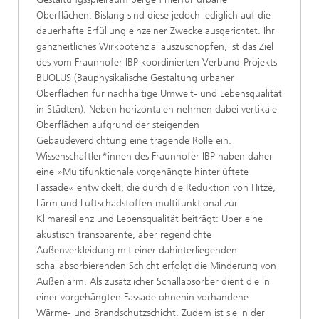
Oberflächen. Bislang sind diese jedoch lediglich auf die
dauerhafte Erfüllung einzelner Zwecke ausgerichtet. Ihr
ganzheitliches Wirkpotenzial auszuschöpfen, ist das Ziel
des vom Fraunhofer IBP koordinierten Verbund-Projekts
BUOLUS (Bauphysikalische Gestaltung urbaner
Oberflächen für nachhaltige Umwelt- und Lebensqualität
in Städten). Neben horizontalen nehmen dabei vertikale
Oberflächen aufgrund der steigenden
Gebäudeverdichtung eine tragende Rolle ein.
Wissenschaftler*innen des Fraunhofer IBP haben daher
eine »Multifunktionale vorgehängte hinterlüftete
Fassade« entwickelt, die durch die Reduktion von Hitze,
Lärm und Luftschadstoffen multifunktional zur
Klimaresilienz und Lebensqualität beiträgt: Über eine
akustisch transparente, aber regendichte
Außenverkleidung mit einer dahinterliegenden
schallabsorbierenden Schicht erfolgt die Minderung von
Außenlärm. Als zusätzlicher Schallabsorber dient die in
einer vorgehängten Fassade ohnehin vorhandene
Wärme- und Brandschutzschicht. Zudem ist sie in der