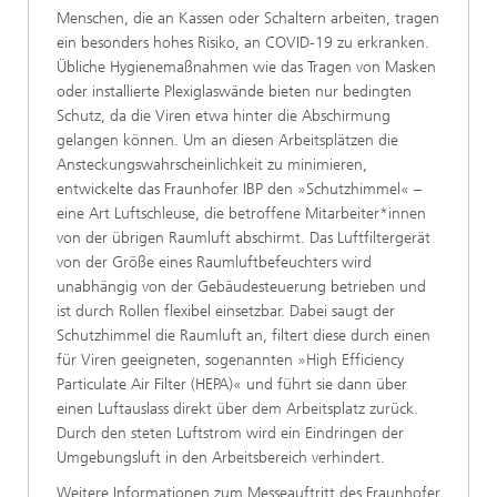
Menschen, die an Kassen oder Schaltern arbeiten, tragen
ein besonders hohes Risiko, an COVID-19 zu erkranken.
Übliche Hygienemaßnahmen wie das Tragen von Masken
oder installierte Plexiglaswände bieten nur bedingten
Schutz, da die Viren etwa hinter die Abschirmung
gelangen können. Um an diesen Arbeitsplätzen die
Ansteckungswahrscheinlichkeit zu minimieren,
entwickelte das Fraunhofer IBP den »Schutzhimmel« –
eine Art Luftschleuse, die betroffene Mitarbeiter*innen
von der übrigen Raumluft abschirmt. Das Luftfiltergerät
von der Größe eines Raumluftbefeuchters wird
unabhängig von der Gebäudesteuerung betrieben und
ist durch Rollen flexibel einsetzbar. Dabei saugt der
Schutzhimmel die Raumluft an, filtert diese durch einen
für Viren geeigneten, sogenannten »High Efficiency
Particulate Air Filter (HEPA)« und führt sie dann über
einen Luftauslass direkt über dem Arbeitsplatz zurück.
Durch den steten Luftstrom wird ein Eindringen der
Umgebungsluft in den Arbeitsbereich verhindert.
Weitere Informationen zum Messeauftritt des Fraunhofer