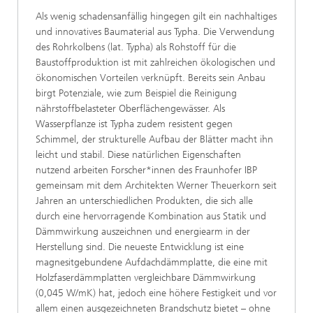
Als wenig schadensanfällig hingegen gilt ein nachhaltiges
und innovatives Baumaterial aus Typha. Die Verwendung
des Rohrkolbens (lat. Typha) als Rohstoff für die
Baustoffproduktion ist mit zahlreichen ökologischen und
ökonomischen Vorteilen verknüpft. Bereits sein Anbau
birgt Potenziale, wie zum Beispiel die Reinigung
nährstoffbelasteter Oberflächengewässer. Als
Wasserpflanze ist Typha zudem resistent gegen
Schimmel, der strukturelle Aufbau der Blätter macht ihn
leicht und stabil. Diese natürlichen Eigenschaften
nutzend arbeiten Forscher*innen des Fraunhofer IBP
gemeinsam mit dem Architekten Werner Theuerkorn seit
Jahren an unterschiedlichen Produkten, die sich alle
durch eine hervorragende Kombination aus Statik und
Dämmwirkung auszeichnen und energiearm in der
Herstellung sind. Die neueste Entwicklung ist eine
magnesitgebundene Aufdachdämmplatte, die eine mit
Holzfaserdämmplatten vergleichbare Dämmwirkung
(0,045 W/mK) hat, jedoch eine höhere Festigkeit und vor
allem einen ausgezeichneten Brandschutz bietet – ohne